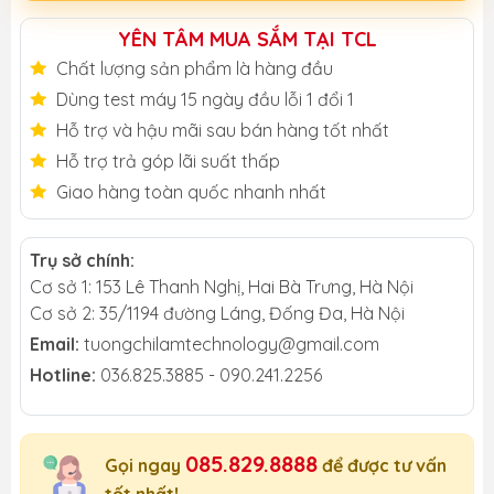
YÊN TÂM MUA SẮM TẠI TCL
Chất lượng sản phẩm là hàng đầu
Dùng test máy 15 ngày đầu lỗi 1 đổi 1
Hỗ trợ và hậu mãi sau bán hàng tốt nhất
Hỗ trợ trả góp lãi suất thấp
Giao hàng toàn quốc nhanh nhất
Trụ sở chính:
Cơ sở 1: 153 Lê Thanh Nghị, Hai Bà Trưng, Hà Nội
Cơ sở 2: 35/1194 đường Láng, Đống Đa, Hà Nội
Email:
tuongchilamtechnology@gmail.com
Hotline:
036.825.3885 - 090.241.2256
085.829.8888
Gọi ngay
để được tư vấn
tốt nhất!