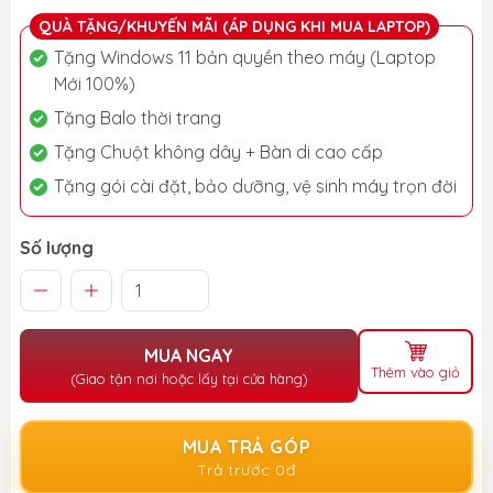
QUÀ TẶNG/KHUYẾN MÃI (ÁP DỤNG KHI MUA LAPTOP)
Tặng Windows 11 bản quyền theo máy (Laptop
Mới 100%)
Tặng Balo thời trang
Tặng Chuột không dây + Bàn di cao cấp
Tặng gói cài đặt, bảo dưỡng, vệ sinh máy trọn đời
Số lượng
MUA NGAY
Thêm vào giỏ
(Giao tận nơi hoặc lấy tại cửa hàng)
MUA TRẢ GÓP
Trả trước 0đ