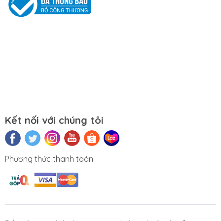
Mọi yêu cầu đặt hàng, hỗ trợ tư vấn sản
phẩm xin liên hệ qua hotline:
0911390666 – 02438684912
Hoặc qua trực tiếp cửa hàng:
Địa chỉ: Số 153 Lê Thanh Nghị- Phường
Đồng Tâm- Quận Hai Bà Trưng- Hà Nội.
Kết nối với chúng tôi
Website:
https://tuongchilam.com
Phương thức thanh toán