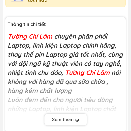
Thông tin chi tiết
Tường Chí Lâm
chuyên phân phối
Laptop, linh kiện Laptop chính hãng,
thay thế pin Laptop giá tốt nhất, cùng
với đội ngũ kỹ thuật viên có tay nghề,
nhiệt tình chu đáo,
Tường Chí Lâm
nói
không với hàng đã qua sửa chữa
,
hàng kém chất lượng
Luôn đem đến cho người tiêu dùng
những Laptop, linh kiện Laptop chất
lượng
Xem thêm
Miễn phí công thay tại
Tường Chí Lâm