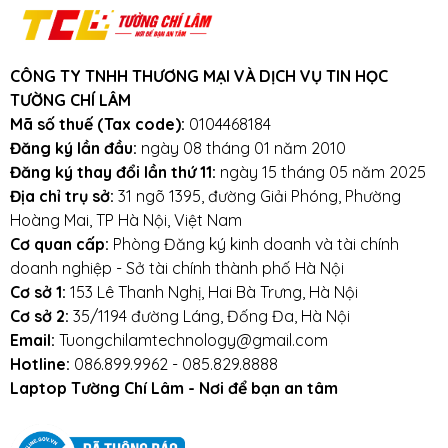
Cam kết:
Tường Chí Lâm
chỉ bán hàng
chất lượng cao. Với tiêu chí chất lượng là
hàng đầu, chúng thôi cam kết không bán
CÔNG TY TNHH THƯƠNG MẠI VÀ DỊCH VỤ TIN HỌC
hàng kém chất lượng, gây ảnh hưởng
TƯỜNG CHÍ LÂM
đến laptop của khách hàng.
Tường Chí
Mã số thuế (Tax code):
0104468184
Lâm
– Điểm 10 cho sự tin cậy
Đăng ký lần đầu:
ngày 08 tháng 01 năm 2010
Đăng ký thay đổi lần thứ 11:
ngày 15 tháng 05 năm 2025
Lưu ý khi sử dụng pin laptop:
Địa chỉ trụ sở:
31 ngõ 1395, đường Giải Phóng, Phường
Hoàng Mai, TP Hà Nội, Việt Nam
Tránh pin bị va đập, rơi vỡ, móp méo, tác
Cơ quan cấp:
Phòng Đăng ký kinh doanh và tài chính
động vật lý bên ngoài vào
doanh nghiệp - Sở tài chính thành phố Hà Nội
Cơ sở 1:
153 Lê Thanh Nghị, Hai Bà Trưng, Hà Nội
Tránh pin tiếp xúc với nước.
Cơ sở 2:
35/1194 đường Láng, Đống Đa, Hà Nội
Email:
Tuongchilamtechnology@gmail.com
Tắt các ứng dụng không cần thiết khi sử dụng
Hotline:
086.899.9962 - 085.829.8888
laptop.
Laptop Tường Chí Lâm - Nơi để bạn an tâm
Tắt máy khi không sử dụng.