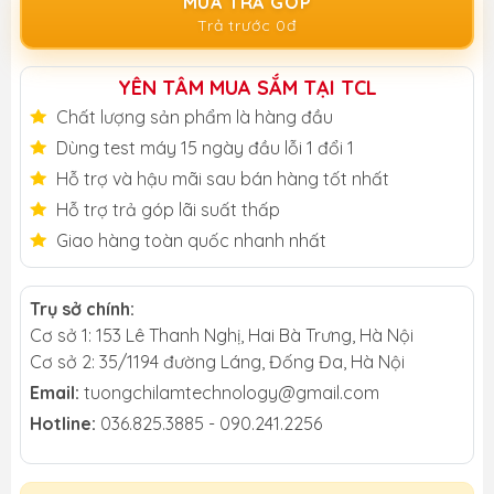
MUA TRẢ GÓP
Trả trước 0đ
YÊN TÂM MUA SẮM TẠI TCL
Chất lượng sản phẩm là hàng đầu
Dùng test máy 15 ngày đầu lỗi 1 đổi 1
Hỗ trợ và hậu mãi sau bán hàng tốt nhất
Hỗ trợ trả góp lãi suất thấp
Giao hàng toàn quốc nhanh nhất
Trụ sở chính:
Cơ sở 1: 153 Lê Thanh Nghị, Hai Bà Trưng, Hà Nội
Cơ sở 2: 35/1194 đường Láng, Đống Đa, Hà Nội
Email:
tuongchilamtechnology@gmail.com
Hotline:
036.825.3885 - 090.241.2256