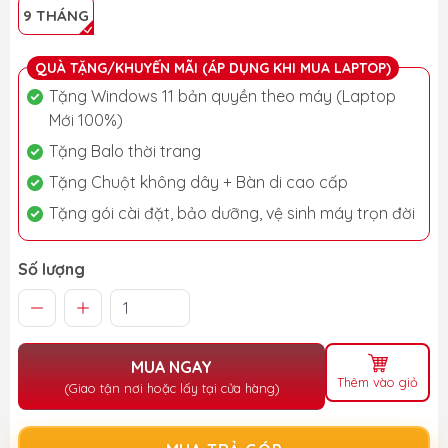
9 THÁNG
QUÀ TẶNG/KHUYẾN MÃI (ÁP DỤNG KHI MUA LAPTOP)
Tặng Windows 11 bản quyền theo máy (Laptop
Mới 100%)
Tặng Balo thời trang
Tặng Chuột không dây + Bàn di cao cấp
Tặng gói cài đặt, bảo dưỡng, vệ sinh máy trọn đời
Số lượng
MUA NGAY
Thêm vào giỏ
(Giao tận nơi hoặc lấy tại cửa hàng)