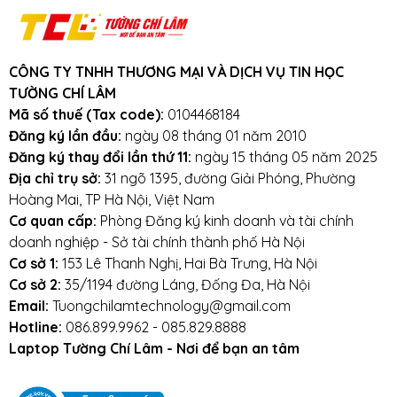
CÔNG TY TNHH THƯƠNG MẠI VÀ DỊCH VỤ TIN HỌC
TƯỜNG CHÍ LÂM
Mã số thuế (Tax code):
0104468184
Đăng ký lần đầu:
ngày 08 tháng 01 năm 2010
Đăng ký thay đổi lần thứ 11:
ngày 15 tháng 05 năm 2025
Địa chỉ trụ sở:
31 ngõ 1395, đường Giải Phóng, Phường
Hoàng Mai, TP Hà Nội, Việt Nam
Cơ quan cấp:
Phòng Đăng ký kinh doanh và tài chính
doanh nghiệp - Sở tài chính thành phố Hà Nội
Cơ sở 1:
153 Lê Thanh Nghị, Hai Bà Trưng, Hà Nội
Cơ sở 2:
35/1194 đường Láng, Đống Đa, Hà Nội
Email:
Tuongchilamtechnology@gmail.com
Hotline:
086.899.9962 - 085.829.8888
Laptop Tường Chí Lâm - Nơi để bạn an tâm