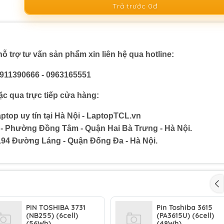
Trả trước 0đ
ỗ trợ tư vấn sản phẩm xin liên hệ qua hotline:
911390666 - 0963165551
c qua trực tiếp cửa hàng:
ptop uy tín tại Hà Nội - LaptopTCL.vn
 - Phường Đồng Tâm - Quận Hai Bà Trưng - Hà Nội.
194 Đường Láng - Quận Đống Đa - Hà Nội.
PIN TOSHIBA 3731
Pin Toshiba 3615
(NB255) (6cell)
(PA3615U) (6cell)
(56Wh)
(48Wh)