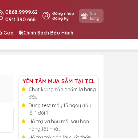
0868.9999.62
Đăng nhập
Giỏ
Đăng ký
hàng
0911.390.666
rả Góp
🛠️Chính Sách Bảo Hành
YÊN TÂM MUA SẮM TẠI TCL
Chất lượng sản phẩm là hàng
đầu
Dùng test máy 15 ngày đầu
lỗi 1 đổi 1
Hỗ trợ và hậu mãi sau bán
hàng tốt nhất
Hỗ trợ trả góp lãi suất thấp