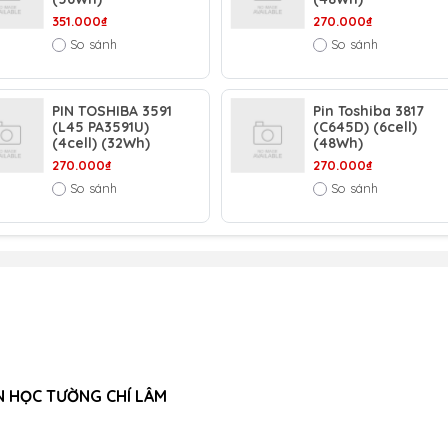
351.000₫
270.000₫
So sánh
So sánh
PIN TOSHIBA 3591
Pin Toshiba 3817
(L45 PA3591U)
(C645D) (6cell)
(4cell) (32Wh)
(48Wh)
270.000₫
270.000₫
So sánh
So sánh
N HỌC TƯỜNG CHÍ LÂM