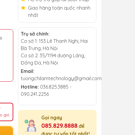
Giao hàng toàn quốc nhanh
nhất
Trụ sở chính:
i
Cơ sở 1: 153 Lê Thanh Nghị, Hai
Bà Trưng, Hà Nội
Cơ sở 2: 35/1194 đường Láng,
Đống Đa, Hà Nội
Email:
tuongchilamtechnology@gmail.com
Hotline:
036.825.3885 -
090.241.2256
o giỏ
Gọi ngay
085.829.8888
để
được tư vấn tốt nhất!