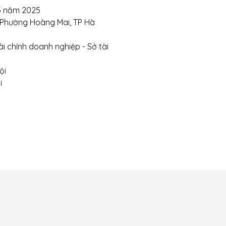
5 năm 2025
, Phường Hoàng Mai, TP Hà
i chính doanh nghiệp - Sở tài
ội
i
 chuyển và giao
Chính sách thanh toán
Chính sá
ận