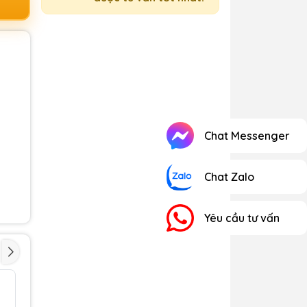
Chat Messenger
Chat Zalo
Yêu cầu tư vấn
Pin Toshiba 3191
Pin Tosh
(PA3191U) (6cell)
(PA5025U
(48Wh)
(48Wh)