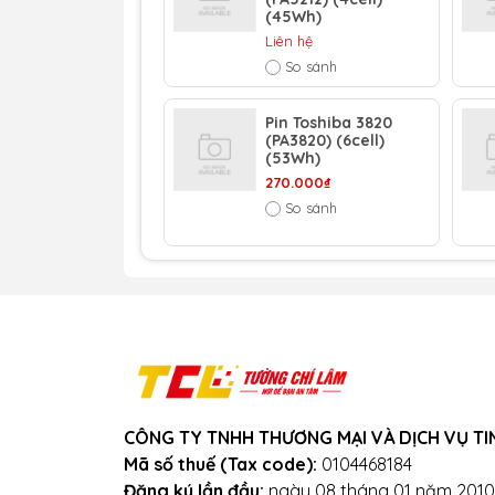
(45Wh)
Liên hệ
So sánh
Pin Toshiba 3820
(PA3820) (6cell)
(53Wh)
270.000₫
So sánh
CÔNG TY TNHH THƯƠNG MẠI VÀ DỊCH VỤ TI
Mã số thuế (Tax code):
0104468184
Đăng ký lần đầu:
ngày 08 tháng 01 năm 2010