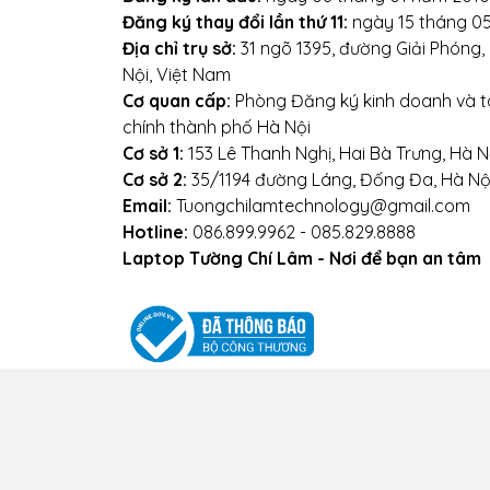
Đăng ký thay đổi lần thứ 11:
ngày 15 tháng 0
Địa chỉ trụ sở:
31 ngõ 1395, đường Giải Phóng
Nội, Việt Nam
Cơ quan cấp:
Phòng Đăng ký kinh doanh và tà
chính thành phố Hà Nội
Cơ sở 1:
153 Lê Thanh Nghị, Hai Bà Trưng, Hà N
Cơ sở 2:
35/1194 đường Láng, Đống Đa, Hà Nộ
Email:
Tuongchilamtechnology@gmail.com
Hotline:
086.899.9962 - 085.829.8888
Laptop Tường Chí Lâm - Nơi để bạn an tâm
Điều kiện giao dịch chung
Chính sách vận
nh