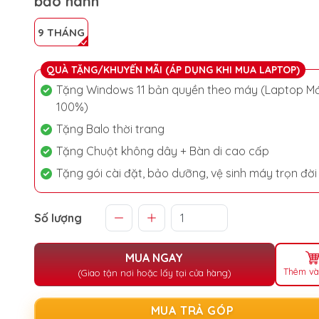
bảo hành
9 THÁNG
QUÀ TẶNG/KHUYẾN MÃI (ÁP DỤNG KHI MUA LAPTOP)
Tặng Windows 11 bản quyền theo máy (Laptop Mớ
100%)
Tặng Balo thời trang
Tặng Chuột không dây + Bàn di cao cấp
Tặng gói cài đặt, bảo dưỡng, vệ sinh máy trọn đời
Số lượng
MUA NGAY
Thêm và
(Giao tận nơi hoặc lấy tại cửa hàng)
MUA TRẢ GÓP