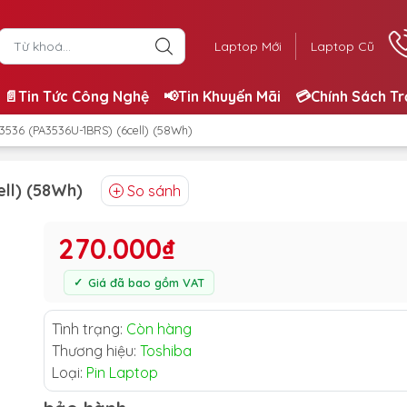
Laptop Mới
Laptop Cũ
📄Tin Tức Công Nghệ
📢Tin Khuyến Mãi
💳Chính Sách T
 3536 (PA3536U-1BRS) (6cell) (58Wh)
ell) (58Wh)
So sánh
270.000₫
Giá đã bao gồm VAT
Tình trạng:
Còn hàng
Thương hiệu:
Toshiba
Loại:
Pin Laptop