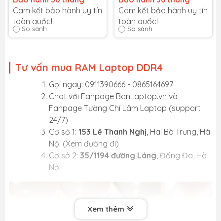
Cam kết bảo hành uy tín
Cam kết bảo hành uy tín
toàn quốc!
toàn quốc!
So sánh
So sánh
Lỗi 1 đổi 1 trong suốt thời
Lỗi 1 đổi 1 trong suốt thời
gian bảo hành
gian bảo hành
Tư vấn mua RAM Laptop DDR4
Gọi ngay: 0911390666 - 0865164697
Chat với
Fanpage BanLaptop.vn
và
Fanpage Tường Chí Lâm Laptop
(support
24/7)
Cơ sở 1:
153 Lê Thanh Nghị
, Hai Bà Trưng, Hà
Nội (
Xem đường đi
)
Cơ sở 2:
35/1194 đường Láng
, Đống Đa, Hà
Nội
Xem thêm