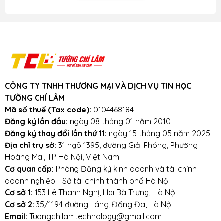
CÔNG TY TNHH THƯƠNG MẠI VÀ DỊCH VỤ TIN HỌC
TƯỜNG CHÍ LÂM
Mã số thuế (Tax code):
0104468184
Đăng ký lần đầu:
ngày 08 tháng 01 năm 2010
Vì sao nên mua RAM Laptop DDR4 tại
Đăng ký thay đổi lần thứ 11:
ngày 15 tháng 05 năm 2025
BanLaptop.vn
Địa chỉ trụ sở:
31 ngõ 1395, đường Giải Phóng, Phường
Hoàng Mai, TP Hà Nội, Việt Nam
Tường Chí Lâm - Nơi để bạn yên tâm
Cơ quan cấp:
Phòng Đăng ký kinh doanh và tài chính
doanh nghiệp - Sở tài chính thành phố Hà Nội
CAM KẾT 100% HÀNG
CHẤT LƯỢNG
Cơ sở 1:
153 Lê Thanh Nghị, Hai Bà Trưng, Hà Nội
Đối tác chính thức của các thương hiệu sản
Cơ sở 2:
35/1194 đường Láng, Đống Đa, Hà Nội
xuất nổi tiếng Thế giới như:
Kingston,
Email:
Tuongchilamtechnology@gmail.com
Western Digital, Memory Ghost
...