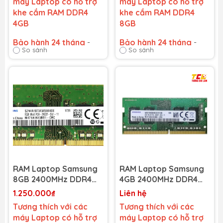
máy Laptop có hỗ trợ
máy Laptop có hỗ trợ
khe cắm RAM DDR4
khe cắm RAM DDR4
4GB
8GB
Bảo hành 24 tháng
-
Bảo hành 24 tháng
-
So sánh
So sánh
Cam kết bảo hành uy tín
Cam kết bảo hành uy tín
toàn quốc!
toàn quốc!
Lỗi 1 đổi 1 trong suốt thời
Lỗi 1 đổi 1 trong suốt thời
gian bảo hành
gian bảo hành
RAM Laptop Samsung
RAM Laptop Samsung
8GB 2400MHz DDR4
4GB 2400MHz DDR4
(1x8GB) (NEW)
(1x4GB) (NEW)
1.250.000₫
Liên hệ
Tương thích với các
Tương thích với các
máy Laptop có hỗ trợ
máy Laptop có hỗ trợ