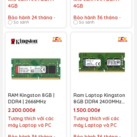
4GB
4GB
Bảo hành 24 tháng
-
Bảo hành 36 tháng
-
So sánh
So sánh
Cam kết bảo hành uy tín
Cam kết bảo hành uy tín
toàn quốc!
toàn quốc!
Lỗi 1 đổi 1 trong suốt thời
Lỗi 1 đổi 1 trong suốt thời
gian bảo hành
gian bảo hành
RAM Kingston 8GB |
Ram Laptop Kingston
DDR4 | 2666MHz
8GB DDR4 2400MHz
(1x8G) (KVR24S17S8/8)
2.200.000₫
1.500.000₫
Tương thích với các
Tương thích với các
máy Laptop và PC
máy Laptop và PC
Bảo hành 36 tháng
-
Bảo hành 36 tháng
-