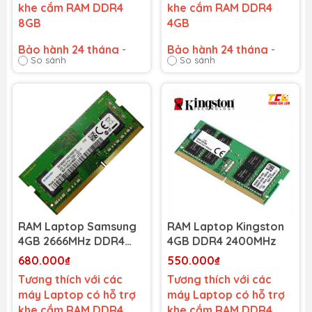
khe cắm RAM DDR4
khe cắm RAM DDR4
8GB
4GB
Bảo hành 24 tháng
-
Bảo hành 24 tháng
-
So sánh
So sánh
Cam kết bảo hành uy tín
Cam kết bảo hành uy tín
toàn quốc!
toàn quốc!
Lỗi 1 đổi 1 trong suốt thời
Lỗi 1 đổi 1 trong suốt thời
gian bảo hành
gian bảo hành
RAM Laptop Samsung
RAM Laptop Kingston
4GB 2666MHz DDR4
4GB DDR4 2400MHz
(1x4GB) (NEW)
680.000₫
550.000₫
Tương thích với các
Tương thích với các
máy Laptop có hỗ trợ
máy Laptop có hỗ trợ
khe cắm RAM DDR4
khe cắm RAM DDR4