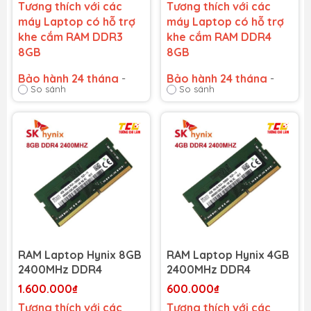
Tương thích với các
Tương thích với các
máy Laptop có hỗ trợ
máy Laptop có hỗ trợ
khe cắm RAM DDR3
khe cắm RAM DDR4
8GB
8GB
Bảo hành 24 tháng
-
Bảo hành 24 tháng
-
So sánh
So sánh
Cam kết bảo hành uy tín
Cam kết bảo hành uy tín
toàn quốc!
toàn quốc!
Lỗi 1 đổi 1 trong suốt thời
Lỗi 1 đổi 1 trong suốt thời
gian bảo hành
gian bảo hành
RAM Laptop Hynix 8GB
RAM Laptop Hynix 4GB
2400MHz DDR4
2400MHz DDR4
1.600.000₫
600.000₫
Tương thích với các
Tương thích với các