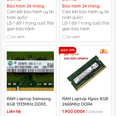
Bảo hành 24 tháng
-
Bảo hành 24 tháng
-
Cam kết bảo hành uy tín
Cam kết bảo hành uy tín
toàn quốc!
toàn quốc!
Lỗi 1 đổi 1 trong suốt thời
Lỗi 1 đổi 1 trong suốt thời
gian bảo hành
gian bảo hành
So sánh
So sánh
Giảm 14%
RAM Laptop Samsung
RAM Laptop Hynix 8GB
8GB 1333MHz DDR3
2666MHz DDR4
(1x8GB) (NEW)
Liên hệ
1.900.000₫
2.200.000₫