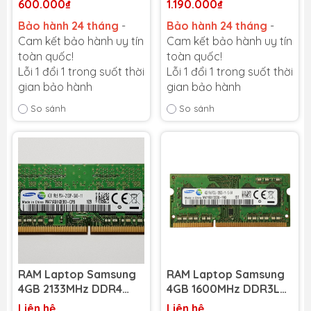
600.000₫
1.190.000₫
Bảo hành 24 tháng
-
Bảo hành 24 tháng
-
Cam kết bảo hành uy tín
Cam kết bảo hành uy tín
toàn quốc!
toàn quốc!
Lỗi 1 đổi 1 trong suốt thời
Lỗi 1 đổi 1 trong suốt thời
gian bảo hành
gian bảo hành
So sánh
So sánh
RAM Laptop Samsung
RAM Laptop Samsung
4GB 2133MHz DDR4
4GB 1600MHz DDR3L
(1x4GB) (NEW)
(1X4GB) (NEW)
Liên hệ
Liên hệ