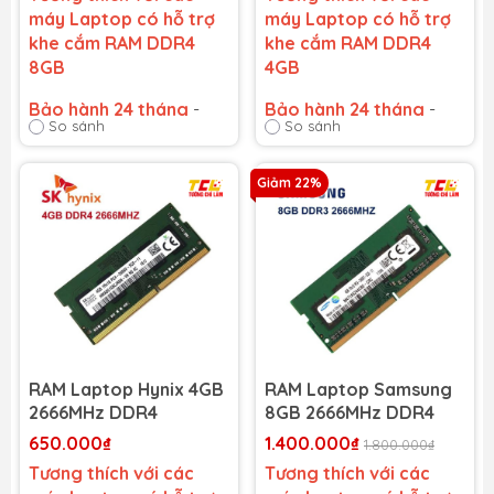
máy Laptop có hỗ trợ
máy Laptop có hỗ trợ
khe cắm RAM DDR4
khe cắm RAM DDR4
8GB
4GB
Bảo hành 24 tháng
-
Bảo hành 24 tháng
-
So sánh
So sánh
Cam kết bảo hành uy tín
Cam kết bảo hành uy tín
toàn quốc!
toàn quốc!
Lỗi 1 đổi 1 trong suốt thời
Lỗi 1 đổi 1 trong suốt thời
Giảm 22%
gian bảo hành
gian bảo hành
RAM Laptop Hynix 4GB
RAM Laptop Samsung
2666MHz DDR4
8GB 2666MHz DDR4
650.000₫
1.400.000₫
1.800.000₫
Tương thích với các
Tương thích với các