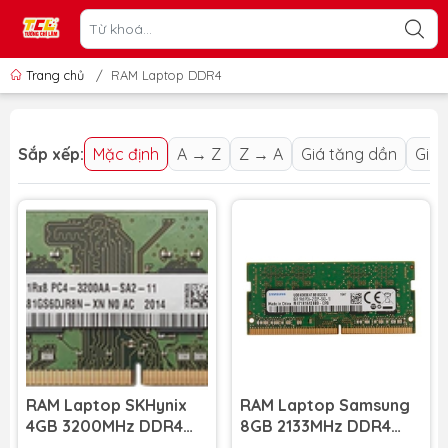
Trang chủ
/
RAM Laptop DDR4
Sắp xếp:
Mặc định
A → Z
Z → A
Giá tăng dần
Giá 
RAM Laptop SKHynix
RAM Laptop Samsung
4GB 3200MHz DDR4
8GB 2133MHz DDR4
(1x4GB) (NEW)
(1x8GB) (NEW)