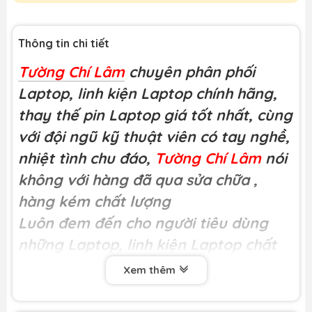
Thông tin chi tiết
Tường Chí Lâm
chuyên phân phối
Laptop, linh kiện Laptop chính hãng,
thay thế pin Laptop giá tốt nhất, cùng
với đội ngũ kỹ thuật viên có tay nghề,
nhiệt tình chu đáo,
Tường Chí Lâm
nói
không với hàng đã qua sửa chữa
,
hàng kém chất lượng
Luôn đem đến cho người tiêu dùng
những Laptop, linh kiện Laptop chất
lượng
Xem thêm
Miễn phí công thay tại
Tường Chí Lâm
Khách hàng có thể trực tiếp xem kĩ