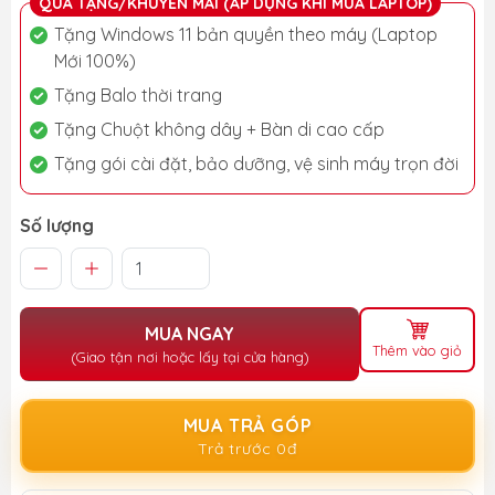
QUÀ TẶNG/KHUYẾN MÃI (ÁP DỤNG KHI MUA LAPTOP)
Tặng Windows 11 bản quyền theo máy (Laptop
Mới 100%)
Tặng Balo thời trang
Tặng Chuột không dây + Bàn di cao cấp
Tặng gói cài đặt, bảo dưỡng, vệ sinh máy trọn đời
Số lượng
MUA NGAY
Thêm vào giỏ
(Giao tận nơi hoặc lấy tại cửa hàng)
MUA TRẢ GÓP
Trả trước 0đ