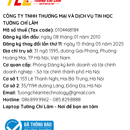
đến laptop của khách hàng.
Tường Chí
Lâm
– Điểm 10 cho sự tin cậy
CÔNG TY TNHH THƯƠNG MẠI VÀ DỊCH VỤ TIN HỌC
Lưu ý khi sử dụng sạc laptop:
TƯỜNG CHÍ LÂM
Mã số thuế (Tax code):
0104468184
Tránh sạc bị va đập, rơi vỡ, móp méo, tác
Đăng ký lần đầu:
ngày 08 tháng 01 năm 2010
động vật lý bên ngoài vào
Đăng ký thay đổi lần thứ 11:
ngày 15 tháng 05 năm 2025
Địa chỉ trụ sở:
31 ngõ 1395, đường Giải Phóng, Phường
Tránh sạc tiếp xúc với nước.
Hoàng Mai, TP Hà Nội, Việt Nam
Cơ quan cấp:
Phòng Đăng ký kinh doanh và tài chính
doanh nghiệp - Sở tài chính thành phố Hà Nội
Mọi yêu cầu đặt hàng, hỗ trợ tư vấn sản
Cơ sở 1:
153 Lê Thanh Nghị, Hai Bà Trưng, Hà Nội
Cơ sở 2:
35/1194 đường Láng, Đống Đa, Hà Nội
phẩm xin liên hệ qua hotline:
Email:
Tuongchilamtechnology@gmail.com
0911390666 – 02438684912
Hotline:
086.899.9962 - 085.829.8888
Laptop Tường Chí Lâm - Nơi để bạn an tâm
Hoặc qua trực tiếp cửa hàng:
Địa chỉ: Số 153 Lê Thanh Nghị- Phường