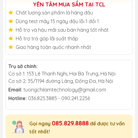
YÊN TÂM MUA SẮM TẠI TCL
Chất lượng sản phẩm là hàng đầu
Dùng test máy 15 ngày đầu lỗi 1 đổi 1
Hỗ trợ và hậu mãi sau bán hàng tốt nhất
Hỗ trợ trả góp lãi suất thấp
Giao hàng toàn quốc nhanh nhất
Trụ sở chính:
Cơ sở 1: 153 Lê Thanh Nghị, Hai Bà Trưng, Hà Nội
Cơ sở 2: 35/1194 đường Láng, Đống Đa, Hà Nội
Email:
tuongchilamtechnology@gmail.com
Hotline:
036.825.3885 - 090.241.2256
085.829.8888
Gọi ngay
để được tư vấn
tốt nhất!