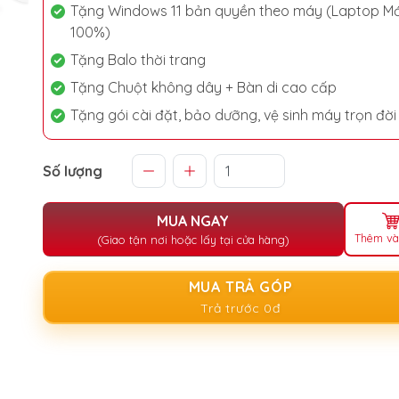
Tặng Windows 11 bản quyền theo máy (Laptop Mớ
100%)
Tặng Balo thời trang
Tặng Chuột không dây + Bàn di cao cấp
Tặng gói cài đặt, bảo dưỡng, vệ sinh máy trọn đời
Số lượng
MUA NGAY
Thêm và
(Giao tận nơi hoặc lấy tại cửa hàng)
MUA TRẢ GÓP
Trả trước 0đ