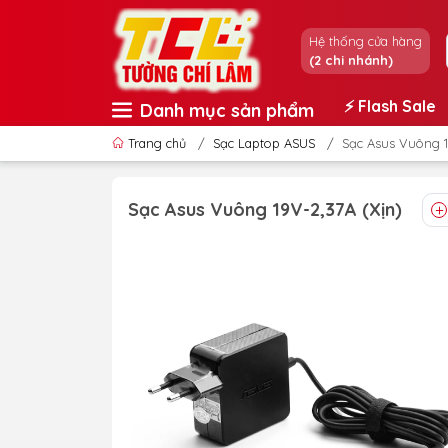
Hệ thống cửa hàng
(2 chi nhánh)
⚡️ Flash Sale
Danh mục sản phẩm
Trang chủ
/
Sạc Laptop ASUS
/
Sạc Asus Vuông 1
Sạc Asus Vuông 19V-2,37A (Xịn)