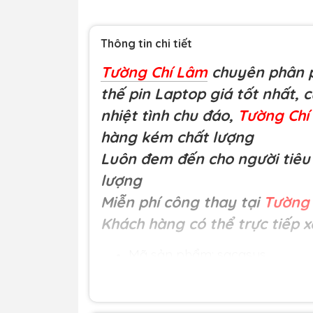
Thông tin chi tiết
Tường Chí Lâm
chuyên phân p
thế pin Laptop giá tốt nhất, 
nhiệt tình chu đáo,
Tường Ch
hàng kém chất lượng
Luôn đem đến cho người tiêu 
lượng
Miễn phí công thay tại
Tường 
Khách hàng có thể trực tiếp x
Mã sản phẩm: sacasus
Loại hàng:
Sạc Asus 19V-2,37A 
Đơn giá:
350,000 đ
Nguồn gốc: Nhập khẩu.