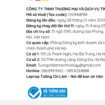
CÔNG TY TNHH THƯƠNG MẠI VÀ DỊCH VỤ TI
Địa chỉ: Số 153 Lê Thanh N
Mã số thuế (Tax code):
0104468184
Websi
Đăng ký lần đầu:
ngày 08 tháng 01 năm 2010
Đăng ký thay đổi lần thứ 11:
ngày 15 tháng 0
Địa chỉ trụ sở:
31 ngõ 1395, đường Giải Phóng
Nội, Việt Nam
Cơ quan cấp:
Phòng Đăng ký kinh doanh và tà
chính thành phố Hà Nội
Cơ sở 1:
153 Lê Thanh Nghị, Hai Bà Trưng, Hà N
Cơ sở 2:
35/1194 đường Láng, Đống Đa, Hà Nộ
Email:
Tuongchilamtechnology@gmail.com
Hotline:
086.899.9962 - 085.829.8888
Laptop Tường Chí Lâm - Nơi để bạn an tâm