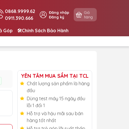
0868.9999.62
Đăng nhập
Giỏ
Đăng ký
hàng
0911.390.666
rả Góp
🛠️Chính Sách Bảo Hành
YÊN TÂM MUA SẮM TẠI TCL
Chất lượng sản phẩm là hàng
đầu
Dùng test máy 15 ngày đầu
lỗi 1 đổi 1
Hỗ trợ và hậu mãi sau bán
hàng tốt nhất
Hỗ trợ trả góp lãi suất thấp