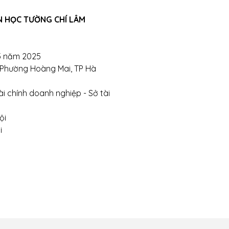
N HỌC TƯỜNG CHÍ LÂM
ghị- Phường Đồng Tâm- Quận Hai Bà Trưng- Hà Nội.
te:
https://tuongchilam.com
5 năm 2025
, Phường Hoàng Mai, TP Hà
i chính doanh nghiệp - Sở tài
ội
i