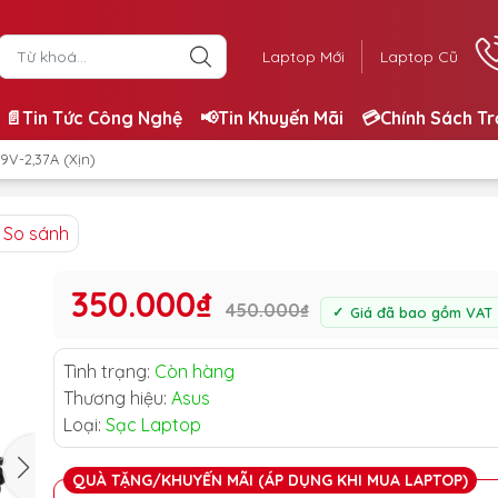
Laptop Mới
Laptop Cũ
📄Tin Tức Công Nghệ
📢Tin Khuyến Mãi
💳Chính Sách T
9V-2,37A (Xịn)
So sánh
350.000₫
450.000₫
Giá đã bao gồm VAT
Tình trạng:
Còn hàng
Thương hiệu:
Asus
Loại:
Sạc Laptop
QUÀ TẶNG/KHUYẾN MÃI (ÁP DỤNG KHI MUA LAPTOP)