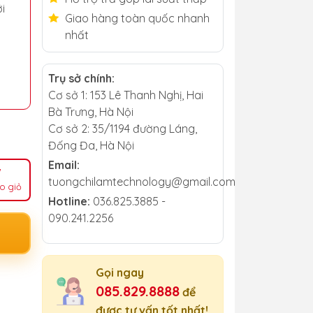
i
Giao hàng toàn quốc nhanh
nhất
Trụ sở chính:
Cơ sở 1: 153 Lê Thanh Nghị, Hai
Bà Trưng, Hà Nội
Cơ sở 2: 35/1194 đường Láng,
Đống Đa, Hà Nội
Email:
tuongchilamtechnology@gmail.com
o giỏ
Hotline:
036.825.3885 -
090.241.2256
Gọi ngay
085.829.8888
để
được tư vấn tốt nhất!