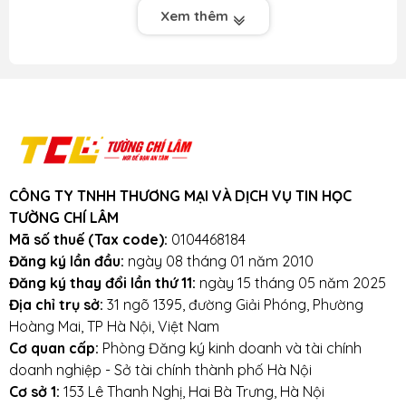
Xem thêm
CÔNG TY TNHH THƯƠNG MẠI VÀ DỊCH VỤ TIN HỌC
TƯỜNG CHÍ LÂM
Mã số thuế (Tax code):
0104468184
Đăng ký lần đầu:
ngày 08 tháng 01 năm 2010
Vì sao nên mua Ổ Cứng SSD M.2 2280 tại
Đăng ký thay đổi lần thứ 11:
ngày 15 tháng 05 năm 2025
BanLaptop.vn
Địa chỉ trụ sở:
31 ngõ 1395, đường Giải Phóng, Phường
Hoàng Mai, TP Hà Nội, Việt Nam
Tường Chí Lâm - Nơi để bạn yên tâm
Cơ quan cấp:
Phòng Đăng ký kinh doanh và tài chính
doanh nghiệp - Sở tài chính thành phố Hà Nội
CAM KẾT 100% HÀNG
CHẤT LƯỢNG
Cơ sở 1:
153 Lê Thanh Nghị, Hai Bà Trưng, Hà Nội
Đối tác chính thức của các thương hiệu sản