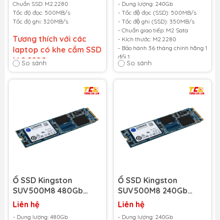
Chuẩn SSD: M2.2280
- Dung lượng: 240Gb
Tốc độ đọc: 500MB/s
- Tốc độ đọc (SSD): 500MB/s
Tốc độ ghi: 320MB/s
- Tốc độ ghi (SSD): 350MB/s
- Chuẩn giao tiếp: M2 Sata
Tương thích với các
- Kích thước: M2.2280
- Bảo hành 36 tháng chính hãng 1
laptop có khe cắm SSD
đổi 1
M.2 2280
So sánh
So sánh
- Giá trên chưa bao gồm lắp và
cài win
Bảo hành 36 tháng
-
Cam kết bảo hành uy tín
toàn quốc!
Lỗi 1 đổi 1 trong suốt thời
gian bảo hành
Ổ SSD Kingston
Ổ SSD Kingston
SUV500M8 480Gb
SUV500M8 240Gb
M2.2280 3D NAND (đọc:
M2.2280 3D NAND (đọc:
Liên hệ
Liên hệ
520MB/s /ghi:
520MB/s /ghi:
- Dung lượng: 480Gb
- Dung lượng: 240Gb