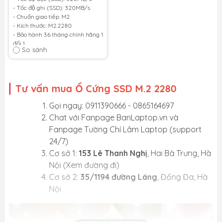
- Tốc độ ghi (SSD): 320MB/s
- Chuẩn giao tiếp: M2
- Kích thước: M2.2280
- Bảo hành 36 tháng chính hãng 1
đổi 1
So sánh
- Giá trên chưa bao gồm lắp và
cài win
Tư vấn mua Ổ Cứng SSD M.2 2280
Gọi ngay: 0911390666 - 0865164697
Chat với
Fanpage BanLaptop.vn
và
Fanpage Tường Chí Lâm Laptop
(support
24/7)
Cơ sở 1:
153 Lê Thanh Nghị
, Hai Bà Trưng, Hà
Nội (
Xem đường đi
)
Cơ sở 2:
35/1194 đường Láng
, Đống Đa, Hà
Nội