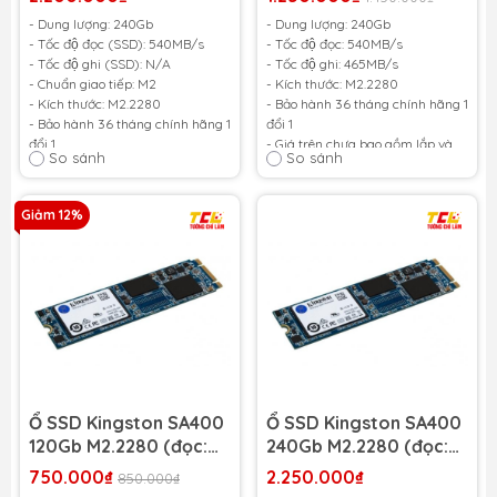
465MB/s)
- Dung lượng: 240Gb
- Dung lượng: 240Gb
- Tốc độ đọc (SSD): 540MB/s
- Tốc độ đọc: 540MB/s
- Tốc độ ghi (SSD): N/A
- Tốc độ ghi: 465MB/s
- Chuẩn giao tiếp: M2
- Kích thước: M2.2280
- Kích thước: M2.2280
- Bảo hành 36 tháng chính hãng 1
- Bảo hành 36 tháng chính hãng 1
đổi 1
đổi 1
- Giá trên chưa bao gồm lắp và
So sánh
So sánh
- Giá trên chưa bao gồm lắp và
cài win
cài win
Giảm 12%
Ổ SSD Kingston SA400
Ổ SSD Kingston SA400
120Gb M2.2280 (đọc:
240Gb M2.2280 (đọc:
500MB/s /ghi:
500MB/s /ghi:
750.000₫
2.250.000₫
850.000₫
320MB/s)
350MB/s)