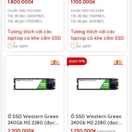
1.800.000₫
1.100.000₫
| Ghi: 1750MB/s)
545MB/s)
Chuẩn SSD: M2.2280
Chuẩn SSD: M2.2280
Tốc độ đọc: 2400MB/s
Tốc độ đọc: 540MB/s
Tốc độ ghi: 1750MB/s
Tốc độ ghi: 430MB/s
Tương thích với các
Tương thích với các
laptop có khe cắm SSD
laptop có khe cắm SSD
M.2
M.2
So sánh
So sánh
Bảo hành 36 tháng
-
Bảo hành 36 tháng
-
Giảm 14%
Cam kết bảo hành uy tín
Cam kết bảo hành uy tín
toàn quốc!
toàn quốc!
Lỗi 1 đổi 1 trong suốt thời
Lỗi 1 đổi 1 trong suốt thời
gian bảo hành
gian bảo hành
Ổ SSD Western Green
Ổ SSD Western Green
240Gb M2.2280 (đọc:
240Gb M2.2280 (đọc:
545MB/s)
540MB/s /ghi:
2.200.000₫
1.250.000₫
1.450.000₫