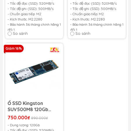
500MB/s)
500MB/s)
- Tốc độ đọc (SSD): 520MB/s
- Tốc độ đọc (SSD): 520MB/s
- Tốc độ ghi (SSD): 500MB/s
- Tốc độ ghi (SSD): 500MB/s
- Chuẩn giao tiếp: M2
- Chuẩn giao tiếp: M2
- Kích thước: M2.2280
- Kích thước: M2.2280
- Bảo hành 36 tháng chính hãng 1
- Bảo hành 36 tháng chính hãng 1
đổi 1
đổi 1
So sánh
So sánh
- Giá trên chưa bao gồm lắp và
- Giá trên chưa bao gồm lắp và
cài win
cài win
Giảm 16%
Ổ SSD Kingston
SUV500M8 120Gb
M2.2280 3D NAND (đọc:
750.000₫
890.000₫
520MB/s /ghi:
- Dung lượng: 120Gb
320MB/s)
- Tốc độ đọc (SSD): 520MB/s