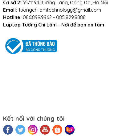
Cơ sở 2:
35/1194 đường Láng, Đống Đa, Hà Nội
xuất nổi tiếng Thế giới như:
Kingston,
Email:
Tuongchilamtechnology@gmail.com
Western Digital, Memory Ghost
...
Hotline:
086.899.9962 - 085.829.8888
Nhà phân phối linh kiện lớn nhất miền Bắc
Laptop Tường Chí Lâm - Nơi để bạn an tâm
- Chuyên cung cấp phụ kiện cho các cửa
hàng máy tính trên toàn quốc.
Đội ngũ kỹ thuật viên chuyên nghiệp, dày
dặn kinh nghiệm.
Bạn có thể trực tiếp theo dõi kỹ thuật viên
thay, lắp linh kiện.
Bảo hành dài hạn - Hậu mãi tuyệt vời
Freeship
trong nội thành Hà Nội
Miễn phí
tư vấn
Bảo hành
dài hạn lên đến
36 tháng
1 ĐỔI 1 NGAY LẬP TỨC
trong thời gian bảo
hành khi phát sinh các lỗi của nhà sản xuất
Kết nối với chúng tôi