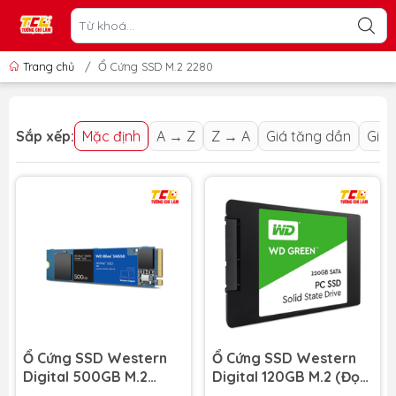
Trang chủ
/
Ổ Cứng SSD M.2 2280
Sắp xếp:
Mặc định
A → Z
Z → A
Giá tăng dần
Giá 
Ổ Cứng SSD Western
Ổ Cứng SSD Western
Digital 500GB M.2
Digital 120GB M.2 (Đọc:
NVMe (Đọc: 2400MB/s
545MB/s | Ghi: