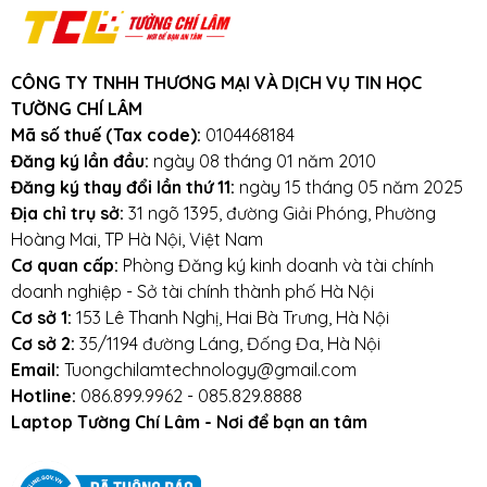
Cam kết:
Tường Chí Lâm
chỉ bán hàng
chất lượng cao. Với tiêu chí chất lượng là
hàng đầu, chúng thôi cam kết không bán
CÔNG TY TNHH THƯƠNG MẠI VÀ DỊCH VỤ TIN HỌC
hàng kém chất lượng, gây ảnh hưởng
TƯỜNG CHÍ LÂM
đến laptop của khách hàng.
Tường Chí
Mã số thuế (Tax code):
0104468184
Lâm
– Điểm 10 cho sự tin cậy
Đăng ký lần đầu:
ngày 08 tháng 01 năm 2010
Đăng ký thay đổi lần thứ 11:
ngày 15 tháng 05 năm 2025
Lưu ý khi sử dụng pin laptop:
Địa chỉ trụ sở:
31 ngõ 1395, đường Giải Phóng, Phường
Hoàng Mai, TP Hà Nội, Việt Nam
Tránh pin bị va đập, rơi vỡ, móp méo, tác
Cơ quan cấp:
Phòng Đăng ký kinh doanh và tài chính
động vật lý bên ngoài vào
doanh nghiệp - Sở tài chính thành phố Hà Nội
Cơ sở 1:
153 Lê Thanh Nghị, Hai Bà Trưng, Hà Nội
Tránh pin tiếp xúc với nước.
Cơ sở 2:
35/1194 đường Láng, Đống Đa, Hà Nội
Email:
Tuongchilamtechnology@gmail.com
Tắt các ứng dụng không cần thiết khi sử dụng
Hotline:
086.899.9962 - 085.829.8888
laptop.
Laptop Tường Chí Lâm - Nơi để bạn an tâm
Tắt máy khi không sử dụng.