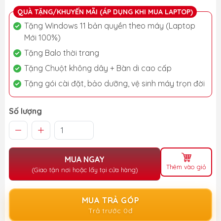
QUÀ TẶNG/KHUYẾN MÃI (ÁP DỤNG KHI MUA LAPTOP)
Tặng Windows 11 bản quyền theo máy (Laptop
Mới 100%)
Tặng Balo thời trang
Tặng Chuột không dây + Bàn di cao cấp
Tặng gói cài đặt, bảo dưỡng, vệ sinh máy trọn đời
Số lượng
MUA NGAY
Thêm vào giỏ
(Giao tận nơi hoặc lấy tại cửa hàng)
MUA TRẢ GÓP
Trả trước 0đ