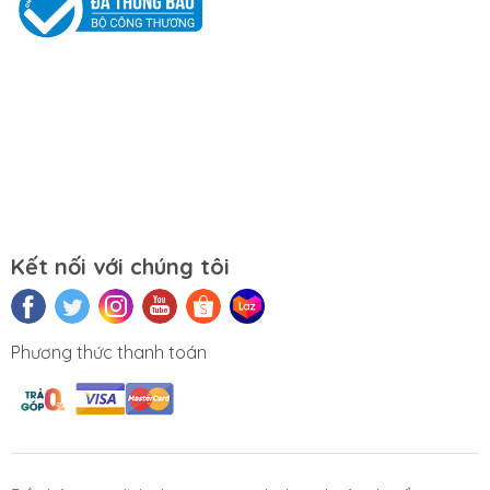
Mọi yêu cầu đặt hàng, hỗ trợ tư vấn sản
phẩm xin liên hệ qua hotline:
0911390666 – 02438684912
Hoặc qua trực tiếp cửa hàng:
Địa chỉ: Số 153 Lê Thanh Nghị- Phường
Đồng Tâm- Quận Hai Bà Trưng- Hà Nội.
Kết nối với chúng tôi
Website:
https://tuongchilam.com
Phương thức thanh toán