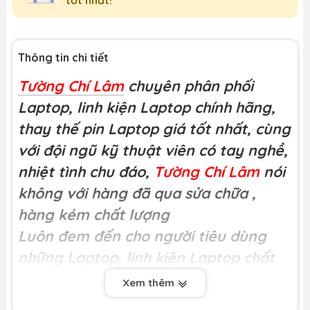
Thông tin chi tiết
Tường Chí Lâm
chuyên phân phối
Laptop, linh kiện Laptop chính hãng,
thay thế pin Laptop giá tốt nhất, cùng
với đội ngũ kỹ thuật viên có tay nghề,
nhiệt tình chu đáo,
Tường Chí Lâm
nói
không với hàng đã qua sửa chữa
,
hàng kém chất lượng
Luôn đem đến cho người tiêu dùng
những Laptop, linh kiện Laptop chất
lượng
Xem thêm
Miễn phí công thay tại
Tường Chí Lâm