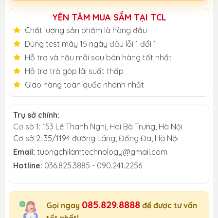
YÊN TÂM MUA SẮM TẠI TCL
Chất lượng sản phẩm là hàng đầu
Dùng test máy 15 ngày đầu lỗi 1 đổi 1
Hỗ trợ và hậu mãi sau bán hàng tốt nhất
Hỗ trợ trả góp lãi suất thấp
Giao hàng toàn quốc nhanh nhất
Trụ sở chính:
Cơ sở 1: 153 Lê Thanh Nghị, Hai Bà Trưng, Hà Nội
Cơ sở 2: 35/1194 đường Láng, Đống Đa, Hà Nội
Email:
tuongchilamtechnology@gmail.com
Hotline:
036.825.3885 - 090.241.2256
085.829.8888
Gọi ngay
để được tư vấn
tốt nhất!