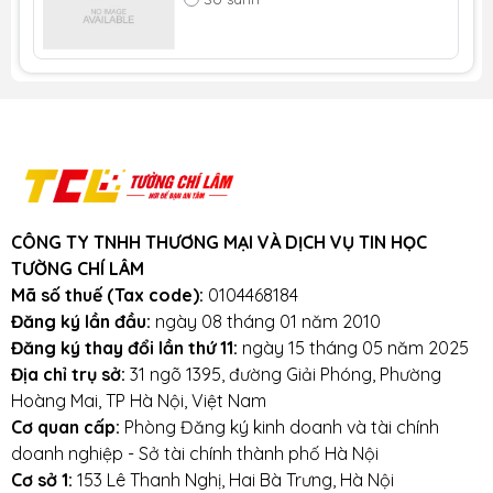
Đơn giá:
350.000 đ
Nguồn gốc: Nhập khẩu.
Bảo hành và dịch vụ: Bảo hành dài hạn
9 tháng.1 đổi 1 ngay lập tức trong 9 tháng
khi phát sinh các lỗi của nhà sản xuất
như sử dụng thời gian ngắn, 1 tiếng hết
pin, pin chai vượt quá 35% trong thời gian
bảo hành, pin phồng, laptop k nhận pin,
pin chết, pin k sạc được
CÔNG TY TNHH THƯƠNG MẠI VÀ DỊCH VỤ TIN HỌC
Khuyến mãi: Hỗ trợ phí ship cho đơn
TƯỜNG CHÍ LÂM
hàng từ 1 triệu trở lên trong bán kính
Mã số thuế (Tax code):
0104468184
3km.
Đăng ký lần đầu:
ngày 08 tháng 01 năm 2010
Cam kết:
Tường Chí Lâm
chỉ bán hàng
Đăng ký thay đổi lần thứ 11:
ngày 15 tháng 05 năm 2025
chất lượng cao. Với tiêu chí chất lượng là
Địa chỉ trụ sở:
31 ngõ 1395, đường Giải Phóng, Phường
hàng đầu, chúng thôi cam kết không bán
Hoàng Mai, TP Hà Nội, Việt Nam
hàng kém chất lượng, gây ảnh hưởng
Cơ quan cấp:
Phòng Đăng ký kinh doanh và tài chính
đến laptop của khách hàng.
Tường Chí
doanh nghiệp - Sở tài chính thành phố Hà Nội
Lâm
– Điểm 10 cho sự tin cậy
Cơ sở 1:
153 Lê Thanh Nghị, Hai Bà Trưng, Hà Nội