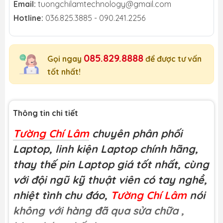
Email:
tuongchilamtechnology@gmail.com
Hotline:
036.825.3885 - 090.241.2256
085.829.8888
Gọi ngay
để được tư vấn
tốt nhất!
Thông tin chi tiết
Tường Chí Lâm
chuyên phân phối
Laptop, linh kiện Laptop chính hãng,
thay thế pin Laptop giá tốt nhất, cùng
với đội ngũ kỹ thuật viên có tay nghề,
nhiệt tình chu đáo,
Tường Chí Lâm
nói
không với hàng đã qua sửa chữa
,