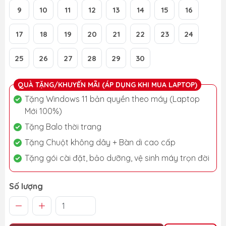
9
10
11
12
13
14
15
16
17
18
19
20
21
22
23
24
25
26
27
28
29
30
QUÀ TẶNG/KHUYẾN MÃI (ÁP DỤNG KHI MUA LAPTOP)
Tặng Windows 11 bản quyền theo máy (Laptop
Mới 100%)
Tặng Balo thời trang
Tặng Chuột không dây + Bàn di cao cấp
Tặng gói cài đặt, bảo dưỡng, vệ sinh máy trọn đời
Số lượng