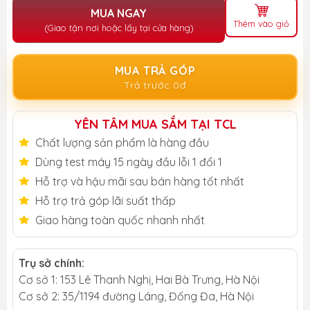
MUA NGAY
Thêm vào giỏ
(Giao tận nơi hoặc lấy tại cửa hàng)
MUA TRẢ GÓP
Trả trước 0đ
YÊN TÂM MUA SẮM TẠI TCL
Chất lượng sản phẩm là hàng đầu
Dùng test máy 15 ngày đầu lỗi 1 đổi 1
Hỗ trợ và hậu mãi sau bán hàng tốt nhất
Hỗ trợ trả góp lãi suất thấp
Giao hàng toàn quốc nhanh nhất
Trụ sở chính:
Cơ sở 1: 153 Lê Thanh Nghị, Hai Bà Trưng, Hà Nội
Cơ sở 2: 35/1194 đường Láng, Đống Đa, Hà Nội