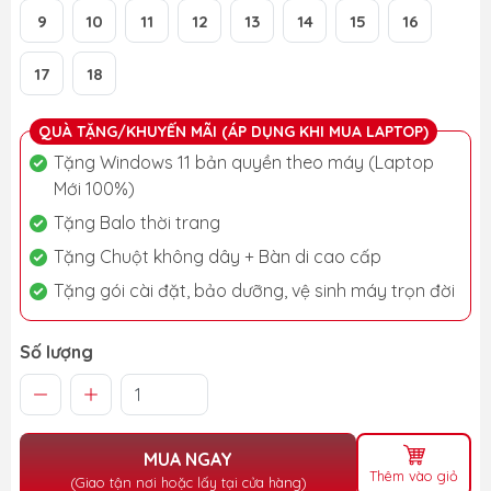
9
10
11
12
13
14
15
16
17
18
QUÀ TẶNG/KHUYẾN MÃI (ÁP DỤNG KHI MUA LAPTOP)
Tặng Windows 11 bản quyền theo máy (Laptop
Mới 100%)
Tặng Balo thời trang
Tặng Chuột không dây + Bàn di cao cấp
Tặng gói cài đặt, bảo dưỡng, vệ sinh máy trọn đời
Số lượng
MUA NGAY
Thêm vào giỏ
(Giao tận nơi hoặc lấy tại cửa hàng)