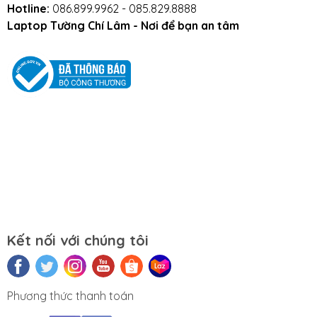
Hotline:
086.899.9962 - 085.829.8888
Tránh pin tiếp xúc với nước.
Laptop Tường Chí Lâm - Nơi để bạn an tâm
Tắt các ứng dụng không cần thiết khi sử dụng
laptop.
Tắt máy khi không sử dụng.
Mọi yêu cầu đặt hàng, hỗ trợ tư vấn sản
phẩm xin liên hệ qua hotline:
0911390666 – 02438684912
Hoặc qua trực tiếp cửa hàng:
Kết nối với chúng tôi
Địa chỉ: Số 153 Lê Thanh Nghị- Phường
Đồng Tâm- Quận Hai Bà Trưng- Hà Nội.
Phương thức thanh toán
Website:
https://tuongchilam.com