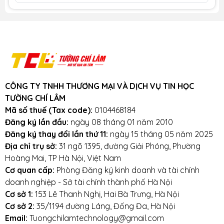
khi phát sinh các lỗi của nhà sản xuất
như sử dụng thời gian ngắn, 1 tiếng hết
pin, pin chai vượt quá 35% trong thời gian
bảo hành, pin phồng, laptop k nhận pin,
pin chết, pin k sạc được
Khuyến mãi: Hỗ trợ phí ship cho đơn
hàng từ 1 triệu trở lên trong bán kính
CÔNG TY TNHH THƯƠNG MẠI VÀ DỊCH VỤ TIN HỌC
3km.
TƯỜNG CHÍ LÂM
Cam kết:
Tường Chí Lâm
chỉ bán hàng
Mã số thuế (Tax code):
0104468184
chất lượng cao. Với tiêu chí chất lượng là
Đăng ký lần đầu:
ngày 08 tháng 01 năm 2010
hàng đầu, chúng thôi cam kết không bán
Đăng ký thay đổi lần thứ 11:
ngày 15 tháng 05 năm 2025
hàng kém chất lượng, gây ảnh hưởng
Địa chỉ trụ sở:
31 ngõ 1395, đường Giải Phóng, Phường
đến laptop của khách hàng.
Tường Chí
Hoàng Mai, TP Hà Nội, Việt Nam
Lâm
– Điểm 10 cho sự tin cậy
Cơ quan cấp:
Phòng Đăng ký kinh doanh và tài chính
doanh nghiệp - Sở tài chính thành phố Hà Nội
Lưu ý khi sử dụng pin laptop:
Cơ sở 1:
153 Lê Thanh Nghị, Hai Bà Trưng, Hà Nội
Tránh pin bị va đập, rơi vỡ, móp méo, tác
Cơ sở 2:
35/1194 đường Láng, Đống Đa, Hà Nội
Email:
Tuongchilamtechnology@gmail.com
động vật lý bên ngoài vào