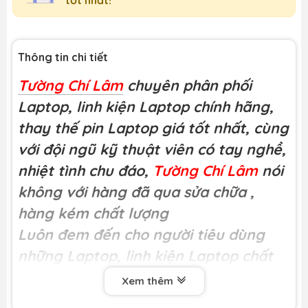
Thông tin chi tiết
Tường Chí Lâm
chuyên phân phối
Laptop, linh kiện Laptop chính hãng,
thay thế pin Laptop giá tốt nhất, cùng
với đội ngũ kỹ thuật viên có tay nghề,
nhiệt tình chu đáo,
Tường Chí Lâm
nói
không với hàng đã qua sửa chữa
,
hàng kém chất lượng
Luôn đem đến cho người tiêu dùng
những Laptop, linh kiện Laptop chất
lượng
Xem thêm
Miễn phí công thay tại
Tường Chí Lâm