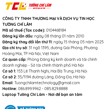
3km.
Cam kết:
Tường Chí Lâm
chỉ bán hàng
chất lượng cao. Với tiêu chí chất lượng là
CÔNG TY TNHH THƯƠNG MẠI VÀ DỊCH VỤ TIN HỌC
hàng đầu, chúng thôi cam kết không bán
TƯỜNG CHÍ LÂM
hàng kém chất lượng, gây ảnh hưởng
Mã số thuế (Tax code):
0104468184
đến laptop của khách hàng.
Tường Chí
Đăng ký lần đầu:
ngày 08 tháng 01 năm 2010
Đăng ký thay đổi lần thứ 11:
ngày 15 tháng 05 năm 2025
Lâm
– Điểm 10 cho sự tin cậy
Địa chỉ trụ sở:
31 ngõ 1395, đường Giải Phóng, Phường
Lưu ý khi sử dụng pin laptop:
Hoàng Mai, TP Hà Nội, Việt Nam
Cơ quan cấp:
Phòng Đăng ký kinh doanh và tài chính
Tránh pin bị va đập, rơi vỡ, móp méo, tác
doanh nghiệp - Sở tài chính thành phố Hà Nội
động vật lý bên ngoài vào
Cơ sở 1:
153 Lê Thanh Nghị, Hai Bà Trưng, Hà Nội
Cơ sở 2:
35/1194 đường Láng, Đống Đa, Hà Nội
Tránh pin tiếp xúc với nước.
Email:
Tuongchilamtechnology@gmail.com
Hotline:
086.899.9962 - 085.829.8888
Tắt các ứng dụng không cần thiết khi sử dụng
Laptop Tường Chí Lâm - Nơi để bạn an tâm
laptop.
Tắt máy khi không sử dụng.