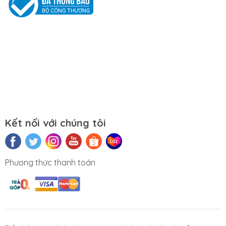
Mọi yêu cầu đặt hàng, hỗ trợ tư vấn sản
phẩm xin liên hệ qua hotline:
0911390666 – 02438684912
Hoặc qua trực tiếp cửa hàng:
Địa chỉ: Số 153 Lê Thanh Nghị- Phường
Đồng Tâm- Quận Hai Bà Trưng- Hà Nội.
Kết nối với chúng tôi
Website:
https://tuongchilam.com
Phương thức thanh toán