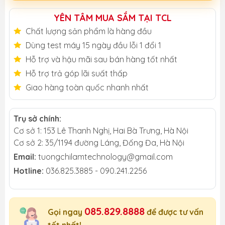
YÊN TÂM MUA SẮM TẠI TCL
Chất lượng sản phẩm là hàng đầu
Dùng test máy 15 ngày đầu lỗi 1 đổi 1
Hỗ trợ và hậu mãi sau bán hàng tốt nhất
Hỗ trợ trả góp lãi suất thấp
Giao hàng toàn quốc nhanh nhất
Trụ sở chính:
Cơ sở 1: 153 Lê Thanh Nghị, Hai Bà Trưng, Hà Nội
Cơ sở 2: 35/1194 đường Láng, Đống Đa, Hà Nội
Email:
tuongchilamtechnology@gmail.com
Hotline:
036.825.3885 - 090.241.2256
085.829.8888
Gọi ngay
để được tư vấn
tốt nhất!