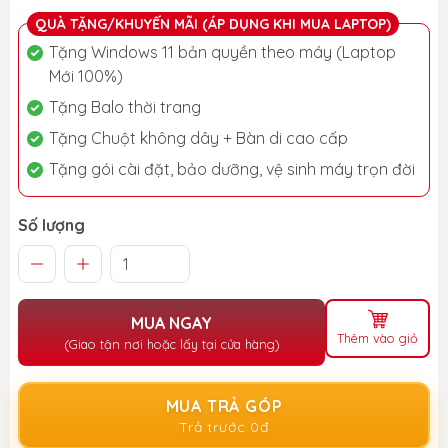
QUÀ TẶNG/KHUYẾN MÃI (ÁP DỤNG KHI MUA LAPTOP)
Tặng Windows 11 bản quyền theo máy (Laptop
Mới 100%)
Tặng Balo thời trang
Tặng Chuột không dây + Bàn di cao cấp
Tặng gói cài đặt, bảo dưỡng, vệ sinh máy trọn đời
Số lượng
MUA NGAY
Thêm vào giỏ
(Giao tận nơi hoặc lấy tại cửa hàng)
MUA TRẢ GÓP
Trả trước 0đ