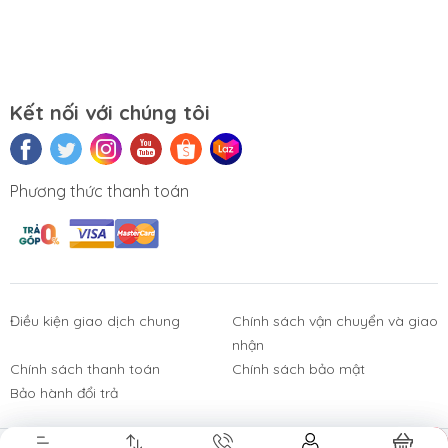
0911390666 – 02438684912
Hoặc qua trực tiếp cửa hàng:
Địa chỉ: Số 153 Lê Thanh Nghị- Phường
Kết nối với chúng tôi
Đồng Tâm- Quận Hai Bà Trưng- Hà Nội.
Website:
https://tuongchilam.com
Phương thức thanh toán
Điều kiện giao dịch chung
Chính sách vận chuyển và giao
nhận
Phụ Kiện
Bàn Phím,
Thiết Bị Điện
Sửa Chữa
Laptop, PC
Chuột, Loa, Tai
Tử
Laptop - PC
Chính sách thanh toán
Chính sách bảo mật
Nghe
Bảo hành đổi trả