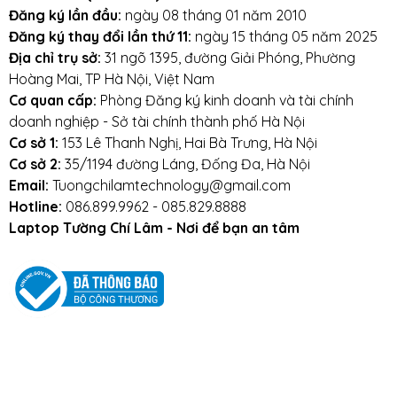
Đăng ký lần đầu:
ngày 08 tháng 01 năm 2010
hàng kém chất lượng, gây ảnh hưởng
Đăng ký thay đổi lần thứ 11:
ngày 15 tháng 05 năm 2025
đến laptop của khách hàng.
Tường Chí
Địa chỉ trụ sở:
31 ngõ 1395, đường Giải Phóng, Phường
Lâm
– Điểm 10 cho sự tin cậy
Hoàng Mai, TP Hà Nội, Việt Nam
Lưu ý khi sử dụng pin laptop:
Cơ quan cấp:
Phòng Đăng ký kinh doanh và tài chính
doanh nghiệp - Sở tài chính thành phố Hà Nội
Tránh pin bị va đập, rơi vỡ, móp méo, tác
Cơ sở 1:
153 Lê Thanh Nghị, Hai Bà Trưng, Hà Nội
động vật lý bên ngoài vào
Cơ sở 2:
35/1194 đường Láng, Đống Đa, Hà Nội
Email:
Tuongchilamtechnology@gmail.com
Tránh pin tiếp xúc với nước.
Hotline:
086.899.9962 - 085.829.8888
Laptop Tường Chí Lâm - Nơi để bạn an tâm
Tắt các ứng dụng không cần thiết khi sử dụng
laptop.
Tắt máy khi không sử dụng.
Mọi yêu cầu đặt hàng, hỗ trợ tư vấn sản
phẩm xin liên hệ qua hotline: