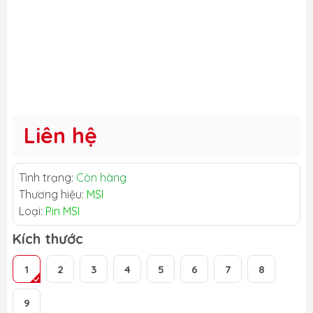
Liên hệ
Tình trạng:
Còn hàng
Thương hiệu:
MSI
Loại:
Pin MSI
Kích thước
1
2
3
4
5
6
7
8
9