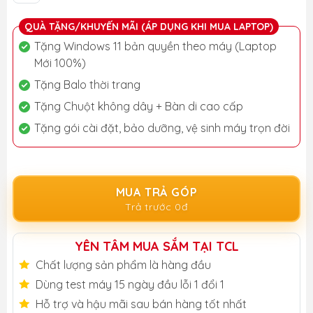
QUÀ TẶNG/KHUYẾN MÃI (ÁP DỤNG KHI MUA LAPTOP)
Tặng Windows 11 bản quyền theo máy (Laptop
Mới 100%)
Tặng Balo thời trang
Tặng Chuột không dây + Bàn di cao cấp
Tặng gói cài đặt, bảo dưỡng, vệ sinh máy trọn đời
MUA TRẢ GÓP
Trả trước 0đ
YÊN TÂM MUA SẮM TẠI TCL
Chất lượng sản phẩm là hàng đầu
Dùng test máy 15 ngày đầu lỗi 1 đổi 1
Hỗ trợ và hậu mãi sau bán hàng tốt nhất