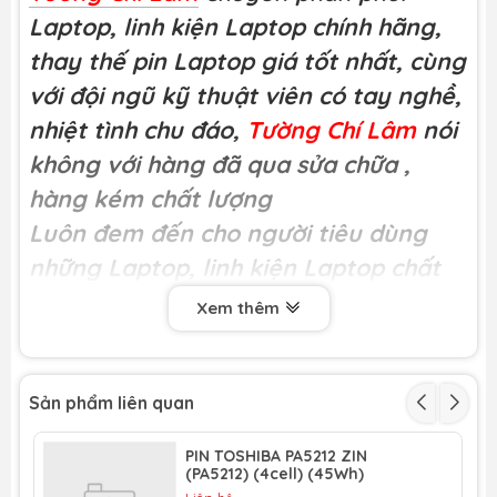
Laptop, linh kiện Laptop chính hãng,
thay thế pin Laptop giá tốt nhất, cùng
với đội ngũ kỹ thuật viên có tay nghề,
nhiệt tình chu đáo,
Tường Chí Lâm
nói
không với hàng đã qua sửa chữa
,
hàng kém chất lượng
Luôn đem đến cho người tiêu dùng
những Laptop, linh kiện Laptop chất
lượng
Xem thêm
Miễn phí công thay tại
Tường Chí Lâm
Khách hàng có thể trực tiếp xem kĩ
thuật viên thay thế tại cửa hàng
Sản phẩm liên quan
Mã sản phẩm : pinmsi03
PIN TOSHIBA PA5212 ZIN
(PA5212) (4cell) (45Wh)
Loại hàng:
Pin laptop chất lượng