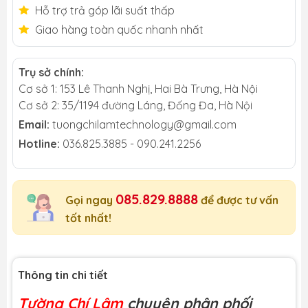
Hỗ trợ trả góp lãi suất thấp
Giao hàng toàn quốc nhanh nhất
Trụ sở chính:
Cơ sở 1: 153 Lê Thanh Nghị, Hai Bà Trưng, Hà Nội
Cơ sở 2: 35/1194 đường Láng, Đống Đa, Hà Nội
Email:
tuongchilamtechnology@gmail.com
Hotline:
036.825.3885 - 090.241.2256
085.829.8888
Gọi ngay
để được tư vấn
tốt nhất!
Thông tin chi tiết
Tường Chí Lâm
chuyên phân phối