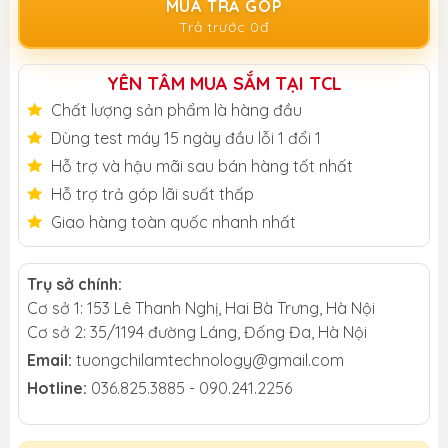
MUA TRẢ GÓP
Trả trước 0đ
YÊN TÂM MUA SẮM TẠI TCL
Chất lượng sản phẩm là hàng đầu
Dùng test máy 15 ngày đầu lỗi 1 đổi 1
Hỗ trợ và hậu mãi sau bán hàng tốt nhất
Hỗ trợ trả góp lãi suất thấp
Giao hàng toàn quốc nhanh nhất
Trụ sở chính:
Cơ sở 1: 153 Lê Thanh Nghị, Hai Bà Trưng, Hà Nội
Cơ sở 2: 35/1194 đường Láng, Đống Đa, Hà Nội
Email:
tuongchilamtechnology@gmail.com
Hotline:
036.825.3885 - 090.241.2256