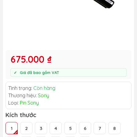
675.000 ₫
Giá đã bao gồm VAT
Tình trạng:
Còn hàng
Thương hiệu:
Sony
Loại:
Pin Sony
Kích thước
1
2
3
4
5
6
7
8