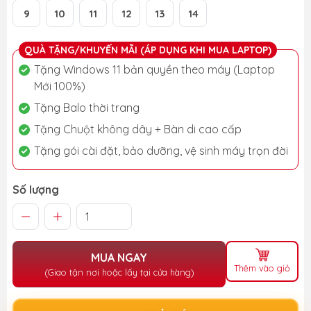
9
10
11
12
13
14
QUÀ TẶNG/KHUYẾN MÃI (ÁP DỤNG KHI MUA LAPTOP)
Tặng Windows 11 bản quyền theo máy (Laptop
Mới 100%)
Tặng Balo thời trang
Tặng Chuột không dây + Bàn di cao cấp
Tặng gói cài đặt, bảo dưỡng, vệ sinh máy trọn đời
Số lượng
MUA NGAY
Thêm vào giỏ
(Giao tận nơi hoặc lấy tại cửa hàng)