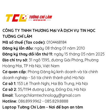
bảo hành, pin phồng, laptop k nhận pin,
pin chết, pin k sạc được
Khuyến mãi: Hỗ trợ phí ship cho đơn
hàng từ 1 triệu trở lên trong bán kính
3km.
Cam kết:
Tường Chí Lâm
chỉ bán hàng
CÔNG TY TNHH THƯƠNG MẠI VÀ DỊCH VỤ TIN HỌC
TƯỜNG CHÍ LÂM
chất lượng cao. Với tiêu chí chất lượng là
Mã số thuế (Tax code):
0104468184
hàng đầu, chúng thôi cam kết không bán
Đăng ký lần đầu:
ngày 08 tháng 01 năm 2010
hàng kém chất lượng, gây ảnh hưởng
Đăng ký thay đổi lần thứ 11:
ngày 15 tháng 05 năm 2025
đến laptop của khách hàng.
Tường Chí
Địa chỉ trụ sở:
31 ngõ 1395, đường Giải Phóng, Phường
Lâm
– Điểm 10 cho sự tin cậy
Hoàng Mai, TP Hà Nội, Việt Nam
Lưu ý khi sử dụng pin laptop:
Cơ quan cấp:
Phòng Đăng ký kinh doanh và tài chính
doanh nghiệp - Sở tài chính thành phố Hà Nội
Tránh pin bị va đập, rơi vỡ, móp méo, tác
Cơ sở 1:
153 Lê Thanh Nghị, Hai Bà Trưng, Hà Nội
động vật lý bên ngoài vào
Cơ sở 2:
35/1194 đường Láng, Đống Đa, Hà Nội
Email:
Tuongchilamtechnology@gmail.com
Tránh pin tiếp xúc với nước.
Hotline:
086.899.9962 - 085.829.8888
Laptop Tường Chí Lâm - Nơi để bạn an tâm