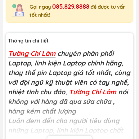
085.829.8888
Gọi ngay
để được tư vấn
tốt nhất!
Thông tin chi tiết
Tường Chí Lâm
chuyên phân phối
Laptop, linh kiện Laptop chính hãng,
thay thế pin Laptop giá tốt nhất, cùng
với đội ngũ kỹ thuật viên có tay nghề,
nhiệt tình chu đáo,
Tường Chí Lâm
nói
không với hàng đã qua sửa chữa
,
hàng kém chất lượng
Luôn đem đến cho người tiêu dùng
những Laptop, linh kiện Laptop chất