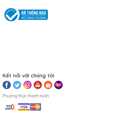
Tắt các ứng dụng không cần thiết khi sử dụng
laptop.
Tắt máy khi không sử dụng.
Mọi yêu cầu đặt hàng, hỗ trợ tư vấn sản
phẩm xin liên hệ qua hotline:
0911390666 – 02438684912
Hoặc qua trực tiếp cửa hàng:
Địa chỉ: Số 153 Lê Thanh Nghị- Phường
Kết nối với chúng tôi
Đồng Tâm- Quận Hai Bà Trưng- Hà Nội.
Website:
https://tuongchilam.com
Phương thức thanh toán