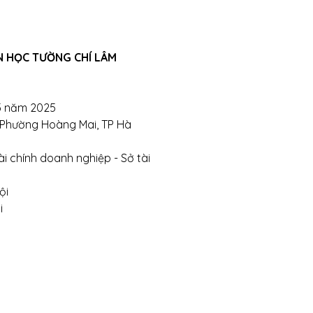
ỗ trợ tư vấn sản phẩm xin liên hệ qua hotline:
N HỌC TƯỜNG CHÍ LÂM
911390666 – 02438684912
c qua trực tiếp cửa hàng:
5 năm 2025
, Phường Hoàng Mai, TP Hà
ghị- Phường Đồng Tâm- Quận Hai Bà Trưng- Hà Nội.
i chính doanh nghiệp - Sở tài
te:
https://tuongchilam.com
ội
i