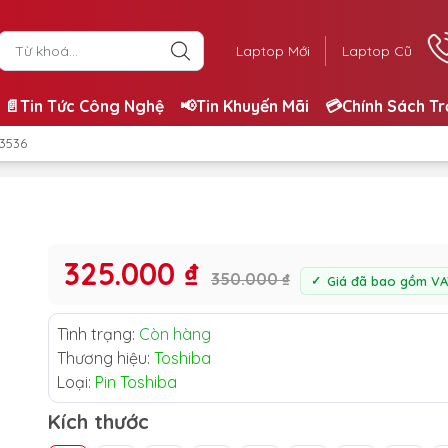
Laptop Mới
Laptop Cũ
📄Tin Tức Công Nghệ
📢Tin Khuyến Mãi
💳Chính Sách T
 3536
325.000 ₫
350.000 ₫
Giá đã bao gồm VA
Tình trạng:
Còn hàng
Thương hiệu:
Toshiba
Loại:
Pin Toshiba
Kích thước