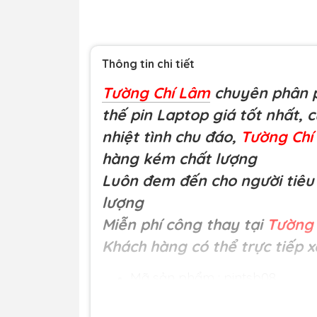
Thông tin chi tiết
Tường Chí Lâm
chuyên phân p
thế pin Laptop giá tốt nhất, 
nhiệt tình chu đáo,
Tường Ch
hàng kém chất lượng
Luôn đem đến cho người tiêu 
lượng
Miễn phí công thay tại
Tường 
Khách hàng có thể trực tiếp x
Mã sản phẩm : pintsb08
Loại hàng:
Pin laptop chất lư
PA3537U-1BRS, PABAS100, P205