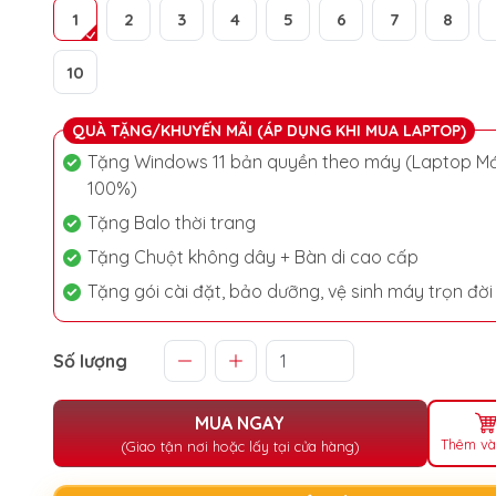
1
2
3
4
5
6
7
8
10
QUÀ TẶNG/KHUYẾN MÃI (ÁP DỤNG KHI MUA LAPTOP)
Tặng Windows 11 bản quyền theo máy (Laptop Mớ
100%)
Tặng Balo thời trang
Tặng Chuột không dây + Bàn di cao cấp
Tặng gói cài đặt, bảo dưỡng, vệ sinh máy trọn đời
Số lượng
MUA NGAY
Thêm và
(Giao tận nơi hoặc lấy tại cửa hàng)