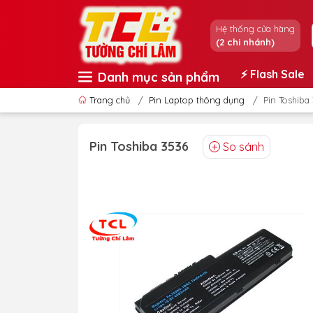
Hệ thống cửa hàng
(2 chi nhánh)
⚡️ Flash Sale
Danh mục sản phẩm
Trang chủ
/
Pin Laptop thông dụng
/
Pin Toshiba
Pin Toshiba 3536
So sánh