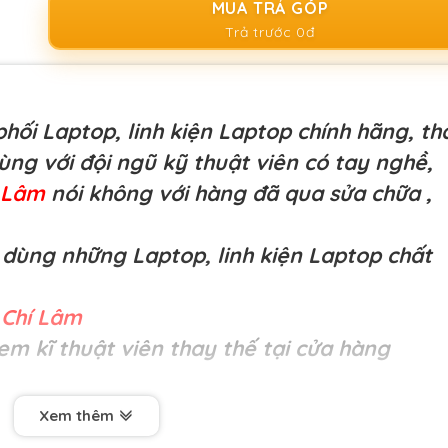
MUA TRẢ GÓP
Trả trước 0đ
hối Laptop, linh kiện Laptop chính hãng, th
cùng với đội ngũ kỹ thuật viên có tay nghề,
í Lâm
nói không với hàng đã qua sửa chữa
,
dùng những Laptop, linh kiện Laptop chất
Chí Lâm
em kĩ thuật viên thay thế tại cửa hàng
Xem thêm
ợng cao-
Pin Toshiba 3536, P300, L350, X200, P20S, P
D-S7429, L355