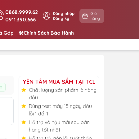
0868.9999.62
Đăng nhập
Giỏ
Đăng ký
hàng
0911.390.666
rả Góp
🛠️Chính Sách Bảo Hành
YÊN TÂM MUA SẮM TẠI TCL
T
Chất lượng sản phẩm là hàng
đầu
Dùng test máy 15 ngày đầu
lỗi 1 đổi 1
Hỗ trợ và hậu mãi sau bán
hàng tốt nhất
Hỗ trợ trả góp lãi suất thấp