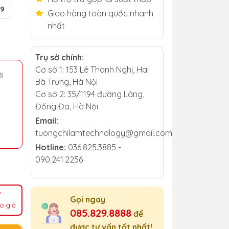
9
Giao hàng toàn quốc nhanh
nhất
Trụ sở chính:
Cơ sở 1: 153 Lê Thanh Nghị, Hai
i
Bà Trưng, Hà Nội
Cơ sở 2: 35/1194 đường Láng,
Đống Đa, Hà Nội
Email:
tuongchilamtechnology@gmail.com
Hotline:
036.825.3885 -
090.241.2256
Gọi ngay
o giỏ
085.829.8888
để
được tư vấn tốt nhất!