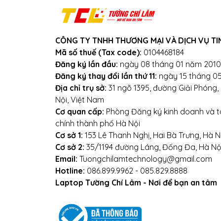
Tắt máy khi không sử dụng.
Mọi yêu cầu đặt hàng, h
CÔNG TY TNHH THƯƠNG MẠI VÀ DỊCH VỤ TI
Mã số thuế (Tax code):
0104468184
0
Đăng ký lần đầu:
ngày 08 tháng 01 năm 2010
Hoặ
Đăng ký thay đổi lần thứ 11:
ngày 15 tháng 0
Địa chỉ trụ sở:
31 ngõ 1395, đường Giải Phóng
Địa chỉ: Số 153 Lê Thanh N
Nội, Việt Nam
Cơ quan cấp:
Phòng Đăng ký kinh doanh và tà
Websi
chính thành phố Hà Nội
Cơ sở 1:
153 Lê Thanh Nghị, Hai Bà Trưng, Hà N
Cơ sở 2:
35/1194 đường Láng, Đống Đa, Hà Nộ
Email:
Tuongchilamtechnology@gmail.com
Hotline:
086.899.9962 - 085.829.8888
Laptop Tường Chí Lâm - Nơi để bạn an tâm