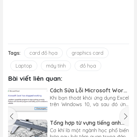
Tags:
card đồ họa
graphics card
Laptop
máy tính
đồ họa
Bài viết liên quan:
Cách Sửa Lỗi Microsoft Word,
Excel has stopped working
i
Khi bạn thoát khỏi ứng dụng Excel
y
trên Windows 10, và sau đó ứng
,
dụng bị treo hoặc thông báo với
i
lỗi sau: “Microsoft Excel 2016 Has
Tổng hợp từ vựng tiếng anh
g
Stopped Working”. Thì dưới đây là
chuyên ngành CƠ KHÍ mới
y
cách để khắc phục tình trạng này.
d
Cơ khí là một ngành học phổ biến
nhất 2022 - Mechanical
i
Nguyên nhân gây ra lỗi Microsoft
c
hiện nay bởi tầm quan trọng đáng