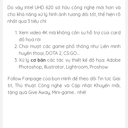
Do vậy Intel UHD 620 sở hữu công nghệ mới hơn và
cho khả năng xử lý hình ảnh tương đối tốt, thể hiện rõ
nhất qua 3 tiêu chí:
Xem video 4K mà không cần sự hỗ trợ của card
đồ họa rời
Chơi mượt các game phổ thông như: Liên minh
huyền thoại, DOTA 2, CS:GO...
Xử lý
cơ bản
các tác vụ thiết kế đồ họa: Adobe
Photoshop, Illustrator, Lightroom, Proshow
Follow Fanpage của bọn mình để theo dõi Tin tức Giải
trí, Thủ thuật Công nghệ và Cập nhật Khuyến mãi,
tặng quà Give Away, Mini-game... nhé!