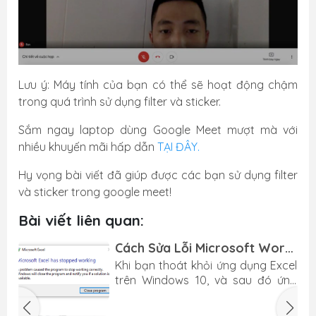
Lưu ý: Máy tính của bạn có thể sẽ hoạt động chậm
trong quá trình sử dụng filter và sticker.
Sắm ngay laptop dùng Google Meet mượt mà với
nhiều khuyến mãi hấp dẫn
TẠI ĐÂY.
Hy vọng bài viết đã giúp được các bạn sử dụng filter
và sticker trong google meet!
Bài viết liên quan:
Cách Sửa Lỗi Microsoft Word,
Excel has stopped working
i
Khi bạn thoát khỏi ứng dụng Excel
y
trên Windows 10, và sau đó ứng
,
dụng bị treo hoặc thông báo với
i
lỗi sau: “Microsoft Excel 2016 Has