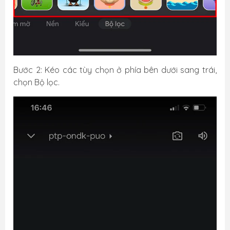
Bước 2: Kéo các tùy chọn ở phía bên dưới sang trái,
chọn Bộ lọc.