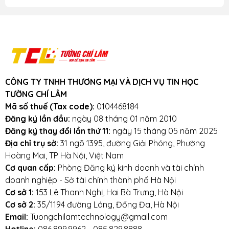
CÔNG TY TNHH THƯƠNG MẠI VÀ DỊCH VỤ TIN HỌC
TƯỜNG CHÍ LÂM
Mã số thuế (Tax code):
0104468184
Đăng ký lần đầu:
ngày 08 tháng 01 năm 2010
Đăng ký thay đổi lần thứ 11:
ngày 15 tháng 05 năm 2025
Địa chỉ trụ sở:
31 ngõ 1395, đường Giải Phóng, Phường
Hoàng Mai, TP Hà Nội, Việt Nam
Cơ quan cấp:
Phòng Đăng ký kinh doanh và tài chính
doanh nghiệp - Sở tài chính thành phố Hà Nội
Cơ sở 1:
153 Lê Thanh Nghị, Hai Bà Trưng, Hà Nội
Cơ sở 2:
35/1194 đường Láng, Đống Đa, Hà Nội
Email:
Tuongchilamtechnology@gmail.com
Hotline:
086.899.9962 - 085.829.8888