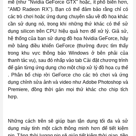
mẽ (như "Nvidia GeForce GTX" hoặc, ít phổ biến hơn,
"AMD Radeon RX"). Bạn có thể đảm bảo rằng chỉ có
các trò chơi hoặc ứng dụng chuyên sâu về đồ họa khác
cần sử dụng nó, trong khi những thứ khác có thể sử
dụng silicon trên CPU hiệu quả hơn để xử lý. Giả sử,
hệ thống của bạn sử dụng đồ họa Nvidia GeForce, hãy
mở bảng điều khiển GeForce (thường được tìm thấy
trong khu vực thông báo Windows ở bên phải của
thanh tác vụ), sau đó nhấp vào tab Cài đặt chương trình
để gán từng ứng dụng cho một chip xử lý đồ họa cụ thể
. Phân bổ chip rời GeForce cho các trò chơi và ứng
dụng chỉnh sửa ảnh và video như Adobe Photoshop và
Premiere, đồng thời gán mọi thứ khác cho chip tích
hợp.
Những cách trên sẽ giúp bạn tận dụng tối đa và sử
dụng máy tính một cách thông minh hơn để tiết kiệm
pin. Tăng thời lượng pin sẽ giúp tiết kiệm thời gian, tiền