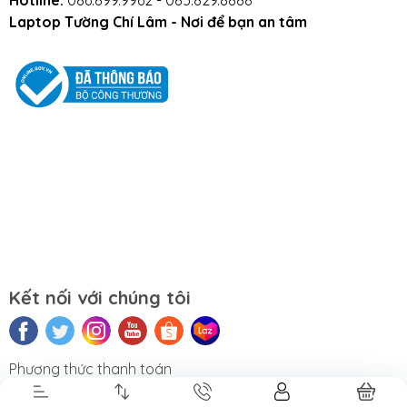
Laptop Tường Chí Lâm - Nơi để bạn an tâm
Kết nối với chúng tôi
Phụ Kiện
Bàn Phím,
Thiết Bị Điện
Sửa Chữa
Laptop, PC
Chuột, Loa, Tai
Tử
Laptop - PC
Nghe
Phương thức thanh toán