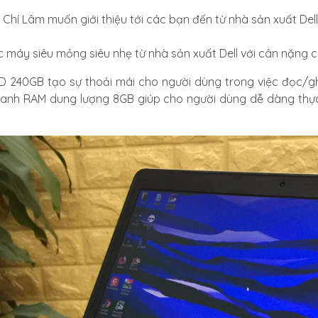
hí Lâm muốn giới thiệu tới các bạn đến từ nhà sản xuất Dell,
c máy siêu mỏng siêu nhẹ từ nhà sản xuất Dell với cân nặng c
 240GB tạo sự thoải mái cho người dùng trong việc đọc/ghi
thanh RAM dung lượng 8GB giúp cho người dùng dễ dàng thự