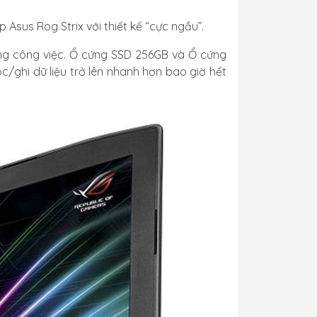
T
 Asus Rog Strix với thiết kế “cực ngầu”.
ng công việc. Ổ cứng SSD 256GB và Ổ cứng
c/ghi dữ liệu trở lên nhanh hơn bao giờ hết