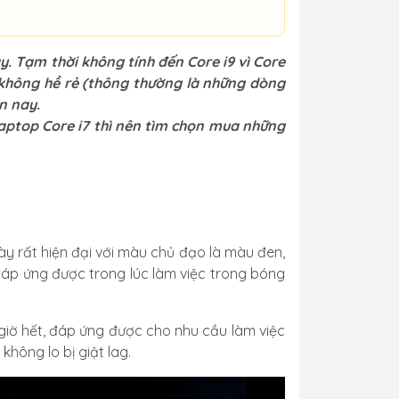
y. Tạm thời không tính đến Core i9 vì Core
g không hề rẻ (thông thường là những dòng
ện nay.
laptop Core i7 thì nên tìm chọn mua những
này rất hiện đại với màu chủ đạo là màu đen,
đáp ứng được trong lúc làm việc trong bóng
 giờ hết, đáp ứng được cho nhu cầu làm việc
hông lo bị giật lag.