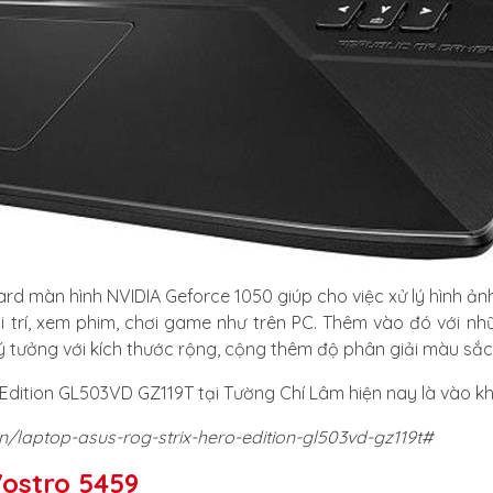
rd màn hình NVIDIA Geforce 1050 giúp cho việc xử lý hình ản
ải trí, xem phim, chơi game như trên PC. Thêm vào đó với nh
 lý tưởng với kích thước rộng, cộng thêm độ phân giải màu sắ
 Edition GL503VD GZ119T tại Tường Chí Lâm hiện nay là vào 
n/laptop-asus-rog-strix-hero-edition-gl503vd-gz119t#
 Vostro 5459