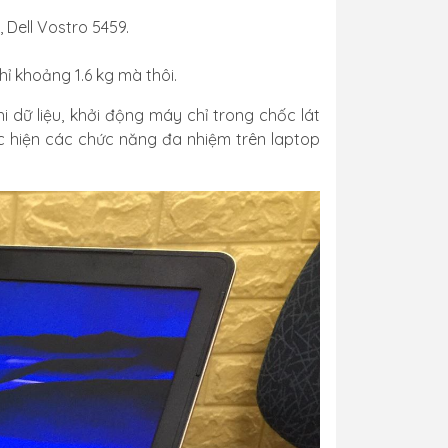
 Dell Vostro 5459.
hỉ khoảng 1.6 kg mà thôi.
 dữ liệu, khởi động máy chỉ trong chốc lát
c hiện các chức năng đa nhiệm trên laptop