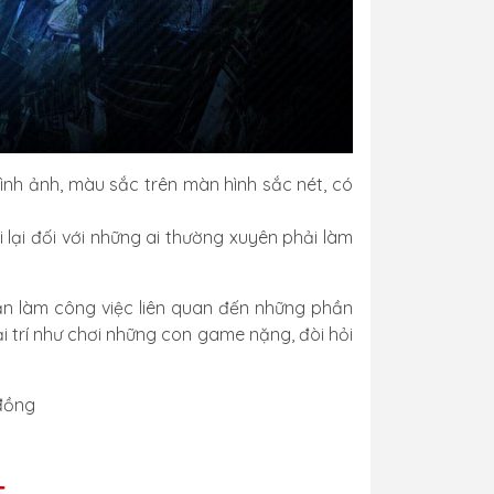
hình ảnh, màu sắc trên màn hình sắc nét, có
 lại đối với những ai thường xuyên phải làm
n làm công việc liên quan đến những phần
 trí như chơi những con game nặng, đòi hỏi
 đồng