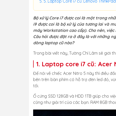
5. Laptop Core i7 cũ: Lenovo ThinkPa
Bộ xử lý Core i7 được coi là một trong nh
i9 được coi là bộ xử lý của tương lai và
máy Workstation cao cấp). Cho nên, việc s
Câu hỏi được đặt ra ở đây là với những n
dòng laptop cũ nào?
Trong bài viết này, Tường Chí Lâm sẽ giới 
1. Laptop core i7 cũ: Acer
Để nói về chiếc Acer Nitro 5 này thì điều đ
bên trên bàn phím có hỗ trợ đèn led đỏ, v
tối.
Ổ cứng SSD 128GB và HDD 1TB giúp cho việc 
cũng như giải trí của các bạn. RAM 8GB thoả