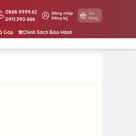
0868.9999.62
Đăng nhập
Giỏ
Đăng ký
hàng
0911.390.666
rả Góp
🛠️Chính Sách Bảo Hành