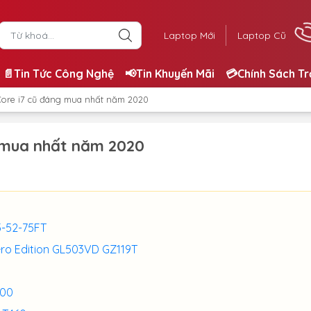
Laptop Mới
Laptop Cũ
📄Tin Tức Công Nghệ
📢Tin Khuyến Mãi
💳Chính Sách T
 Core i7 cũ đáng mua nhất năm 2020
g mua nhất năm 2020
15-52-75FT
Hero Edition GL503VD GZ119T
800