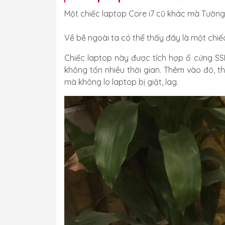
Một chiếc laptop Core i7 cũ khác mà Tường C
Về bề ngoài ta có thể thấy đây là một chiế
Chiếc laptop này được tích hợp ổ cứng SSD
không tốn nhiều thời gian. Thêm vào đó, 
mà không lo laptop bị giật, lag.