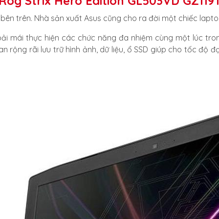
s Rog Strix Hero Edition GL503VD GZ119
bên trên. Nhà sản xuất Asus cũng cho ra đời một chiếc laptop
ải mái thực hiện các chức năng đa nhiệm cùng một lúc tro
rộng rãi lưu trữ hình ảnh, dữ liệu, ổ SSD giúp cho tốc độ đọ