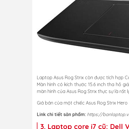
Laptop Asus Rog Strix còn được tích hợp Ca
Màn hình có kích thước 15.6 inch tha hồ gi
màn hình của Asus Rog Strix thực sự là rất
Giá bán của một chiếc Asus Rog Strix Hero
Link chi tiết sản phẩm:
https://banlaptop.v
3. Laptop core i7 cũ: Dell