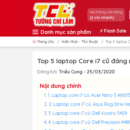
Hệ thống cửa hàng
(2 chi nhánh)
⚡️ Flash Sale
Danh mục sản phẩm
Trang chủ
/
Kiến thức - Thủ thuật
/
Top 5 laptop
Top 5 laptop Core i7 cũ đán
Đăng bởi:
Triều Cung - 25/03/2020
Nội dung chính
1. Laptop core i7 cũ: Acer Nitro 5 AN5
2. Laptop core i7 cũ: Asus Rog Strix 
3. Laptop core i7 cũ: Dell Vostro 5459
4. Laptop core i7 cũ: Dell Precision M4