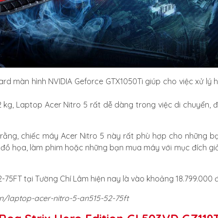
card màn hình NVIDIA Geforce GTX1050Ti giúp cho việc xử lý 
kg, Laptop Acer Nitro 5 rất dễ dàng trong việc di chuyển, đi
ằng, chiếc máy Acer Nitro 5 này rất phù hợp cho những bạ
đồ họa, làm phim hoặc những bạn mua máy với mục đích giải
2-75FT tại Tường Chí Lâm hiện nay là vào khoảng 18.799.000
n/laptop-acer-nitro-5-an515-52-75ft