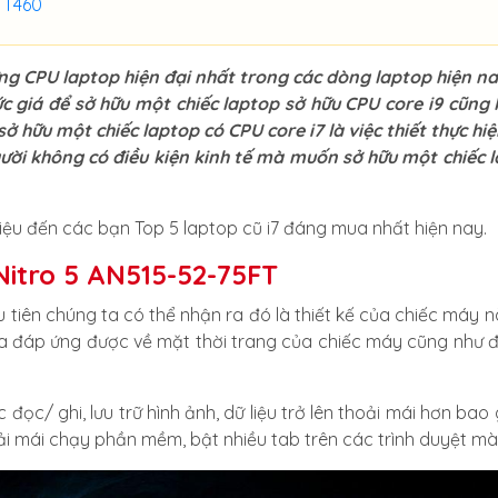
d T460
ững CPU laptop hiện đại nhất trong các dòng laptop hiện na
 mức giá để sở hữu một chiếc laptop sở hữu CPU core i9 cũn
ở hữu một chiếc laptop có CPU core i7 là việc thiết thực hi
gười không có điều kiện kinh tế mà muốn sở hữu một chiếc 
thiệu đến các bạn Top 5 laptop cũ i7 đáng mua nhất hiện nay.
 Nitro 5 AN515-52-75FT
ầu tiên chúng ta có thể nhận ra đó là thiết kế của chiếc máy 
ừa đáp ứng được về mặt thời trang của chiếc máy cũng như 
đọc/ ghi, lưu trữ hình ảnh, dữ liệu trở lên thoải mái hơn bao
i mái chạy phần mềm, bật nhiều tab trên các trình duyệt mà k