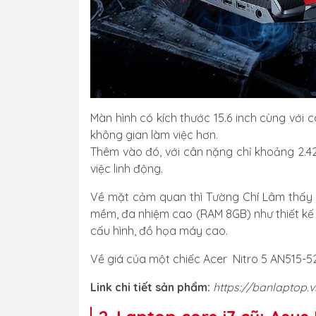
Màn hình có kích thước 15.6 inch cùng với 
không gian làm việc hơn.
Thêm vào đó, với cân nặng chỉ khoảng 2.42 
việc linh động.
Về mặt cảm quan thì Tường Chí Lâm thấy r
mềm, đa nhiệm cao (RAM 8GB) như thiết kế 
cấu hình, đồ họa máy cao.
Về giá của một chiếc Acer Nitro 5 AN515-5
Link chi tiết sản phẩm:
https://banlaptop.v