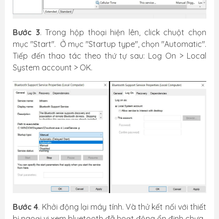
Bước 3
. Trong hộp thoại hiện lên, click chuột chọn
mục "Start". Ở mục "Startup type", chọn "Automatic".
Tiếp đến thao tác theo thứ tự sau: Log On > Local
System account > OK.
Bước 4
. Khởi động lại máy tính. Và thử kết nối với thiết
bị ngoại vi xem bluetooth đã hoạt động ổn định chưa.