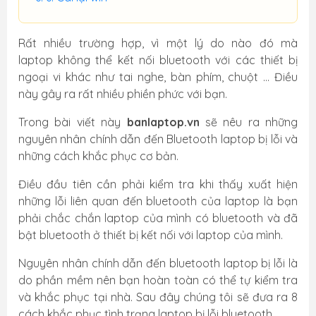
Rất nhiều trường hợp, vì một lý do nào đó mà
laptop không thể kết nối bluetooth với các thiết bị
ngoại vi khác như tai nghe, bàn phím, chuột … Điều
này gây ra rất nhiều phiền phức với bạn.
Trong bài viết này
banlaptop.vn
sẽ nêu ra những
nguyên nhân chính dẫn đến Bluetooth laptop bị lỗi và
những cách khắc phục cơ bản.
Điều đầu tiên cần phải kiểm tra khi thấy xuất hiện
những lỗi liên quan đến bluetooth của laptop là bạn
phải chắc chắn laptop của mình có bluetooth và đã
bật bluetooth ở thiết bị kết nối với laptop của mình.
Nguyên nhân chính dẫn đến bluetooth laptop bị lỗi là
do phần mềm nên bạn hoàn toàn có thể tự kiểm tra
và khắc phục tại nhà. Sau đây chúng tôi sẽ đưa ra 8
cách khắc phục tình trạng laptop bị lỗi bluetooth.