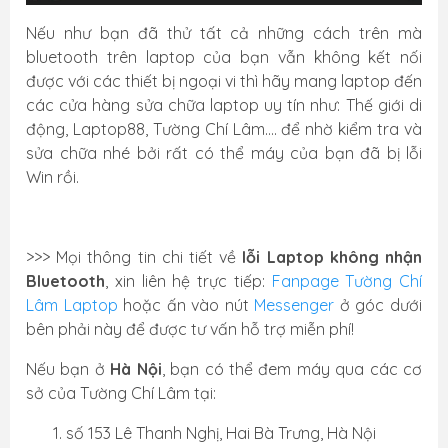
Nếu như bạn đã thử tất cả những cách trên mà
bluetooth trên laptop của bạn vẫn không kết nối
được với các thiết bị ngoại vi thì hãy mang laptop đến
các cửa hàng sửa chữa laptop uy tín như: Thế giới di
động, Laptop88, Tường Chí Lâm…. để nhờ kiểm tra và
sửa chữa nhé bởi rất có thể máy của bạn đã bị lỗi
Win rồi.
>>> Mọi thông tin chi tiết về
lỗi Laptop không nhận
Bluetooth
, xin liên hệ trực tiếp:
Fanpage Tường Chí
Lâm Laptop
hoặc ấn vào nút
Messenger
ở góc dưới
bên phải này để được tư vấn hỗ trợ miễn phí!
Nếu bạn ở
Hà Nội
, bạn có thể đem máy qua các cơ
sở của Tường Chí Lâm tại:
số 153 Lê Thanh Nghị, Hai Bà Trưng, Hà Nội