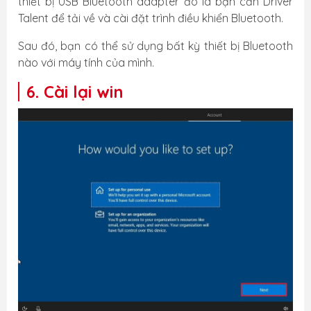
thiết bị USB Bluetooth adapter đó là bạn cần Driver
Talent để tải về và cài đặt trình điều khiển Bluetooth.
Sau đó, bạn có thể sử dụng bất kỳ thiết bị Bluetooth
nào với máy tính của mình.
6. Cài lại win