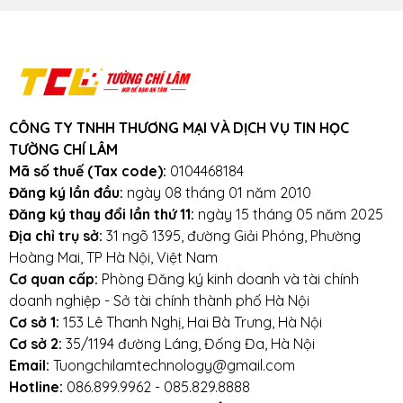
CÔNG TY TNHH THƯƠNG MẠI VÀ DỊCH VỤ TIN HỌC
TƯỜNG CHÍ LÂM
Mã số thuế (Tax code):
0104468184
Đăng ký lần đầu:
ngày 08 tháng 01 năm 2010
Đăng ký thay đổi lần thứ 11:
ngày 15 tháng 05 năm 2025
Địa chỉ trụ sở:
31 ngõ 1395, đường Giải Phóng, Phường
Hoàng Mai, TP Hà Nội, Việt Nam
Cơ quan cấp:
Phòng Đăng ký kinh doanh và tài chính
doanh nghiệp - Sở tài chính thành phố Hà Nội
Cơ sở 1:
153 Lê Thanh Nghị, Hai Bà Trưng, Hà Nội
Cơ sở 2:
35/1194 đường Láng, Đống Đa, Hà Nội
Email:
Tuongchilamtechnology@gmail.com
Hotline:
086.899.9962 - 085.829.8888
Phụ Kiện
Bàn Phím,
Thiết Bị Điện
Sửa Chữa