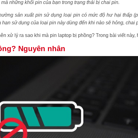
 mà những khối pin của bạn trong trạng thái bị chai pin.
ường sản xuất pin sử dụng loại pin có mức độ hư hại thấp (pi
 hạn sử dụng của loại pin này dùng đến khi nào sẽ hỏng, chai 
 nên xử lý ra sao khi mà pin laptop bị phồng? Trong bài viết n
phồng? Nguyên nhân