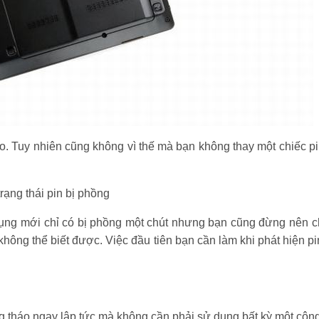
cao. Tuy nhiên cũng không vì thế mà bạn không thay một chiếc 
trạng thái pin bị phồng
ng mới chỉ có bị phồng một chút nhưng bạn cũng đừng nên ch
không thể biết được. Việc đầu tiên bạn cần làm khi phát hiện p
àng tháo ngay lập tức mà không cần phải sử dụng bất kỳ một côn