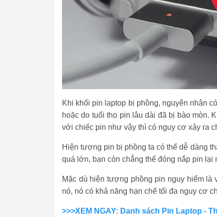
Khi khối pin laptop bị phồng, nguyên nhân c
hoặc do tuổi thọ pin lâu dài đã bị bào mòn. K
với chiếc pin như vậy thì có nguy cơ xảy ra 
Hiện tượng pin bị phồng ta có thể dễ dàng t
quá lớn, bạn còn chẳng thể đóng nắp pin lại
Mặc dù hiện tượng phồng pin nguy hiểm là v
nó, nó có khả năng hạn chế tối đa nguy cơ c
>>>XEM NGAY: Danh sách Pin Laptop - Tha