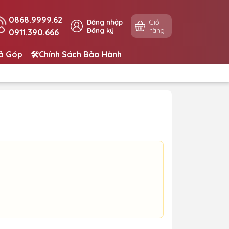
0868.9999.62
Đăng nhập
Giỏ
Đăng ký
hàng
0911.390.666
rả Góp
🛠️Chính Sách Bảo Hành