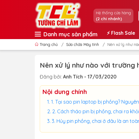
Hệ thống cửa hàng
(2 chi nhánh)
⚡️ Flash Sale
Danh mục sản phẩm
Trang chủ
/
Sửa chữa Máy tính
/
Nên xử lý như nà
Nên xử lý như nào với trường 
Đăng bởi:
Anh Tích - 17/03/2020
Nội dung chính
1. Tại sao pin laptop bị phồng? Nguyê
2. Cách tháo pin bị phồng, chai ra kh
3. Hủy pin phồng, chai ở đâu là an toà