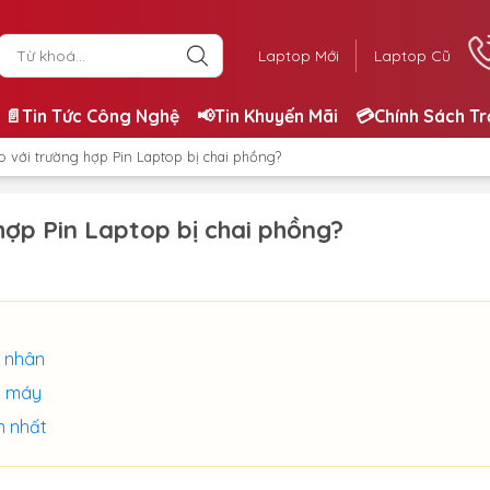
Laptop Mới
Laptop Cũ
📄Tin Tức Công Nghệ
📢Tin Khuyến Mãi
💳Chính Sách T
o với trường hợp Pin Laptop bị chai phồng?
hợp Pin Laptop bị chai phồng?
n nhân
ỏi máy
n nhất