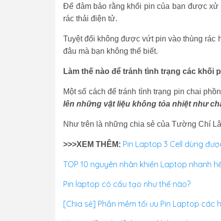
Để đảm bảo rằng khối pin của bạn được xử l
rác thải điện tử.
Tuyệt đối không được vứt pin vào thùng rác h
đâu mà bạn không thể biết.
Làm thế nào để tránh tình trạng các khối p
Một số cách để tránh tình trạng pin chai phồ
lên những vật liệu không tỏa nhiệt như c
Như trên là những chia sẻ của Tường Chí Lâ
Pin Laptop 3 Cell dùng đư
>>>XEM THÊM:
TOP 10 nguyên nhân khiến Laptop nhanh hế
Pin laptop có cấu tạo như thế nào?
[Chia sẻ] Phần mềm tối ưu Pin Laptop các h