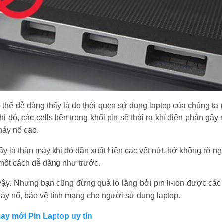
ó thể dễ dàng thấy là do thói quen sử dụng laptop của chúng t
hi đó, các cells bên trong khối pin sẽ thải ra khí điện phân gâ
cháy nổ cao.
hấy là thân máy khi đó dần xuất hiện các vết nứt, hở không rõ 
 một cách dễ dàng như trước.
ậy. Nhưng bạn cũng đừng quá lo lắng bởi pin li-ion được các 
háy nổ, bảo vệ tính mạng cho người sử dụng laptop.
y mới Pin Laptop uy tín