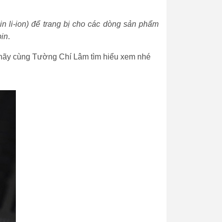
n li-ion) để trang bị cho các dòng sản phẩm
pin
.
ày, hãy cùng Tường Chí Lâm tìm hiểu xem nhé